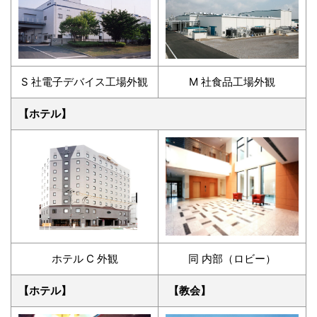
S 社電子デバイス工場外観
M 社食品工場外観
【ホテル】
ホテル C 外観
同 内部（ロビー）
【ホテル】
【教会】