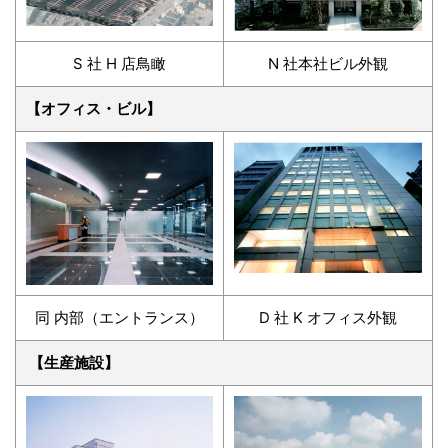
S 社 H 店鳥瞰
N 社本社ビル外観
【オフィス・ビル】
同 内部（エントランス）
D 社 K オフィス外観
【生産施設】