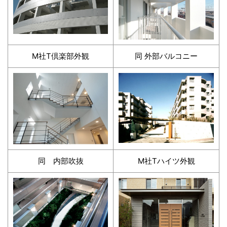
M社T倶楽部外観
同 外部バルコニー
同 内部吹抜
M社Tハイツ外観