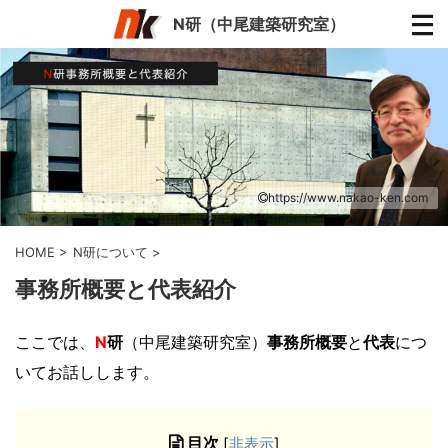
N研（中尾建築研究室）
https://www.nakao-ken.com
HOME
>
N研について
>
事務所概要と代表紹介
ここでは、
N
研
（中尾建築研究室）
事務所概要
と
代表
につ
いてお話しします。
目次
[
非表示
]