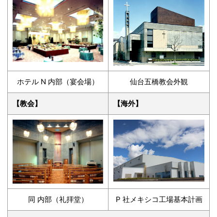
ホテル N 内部（宴会場）
仙台五橋教会外観
【教会】
【海外】
同 内部（礼拝堂）
P 社メキシコ工場基本計画