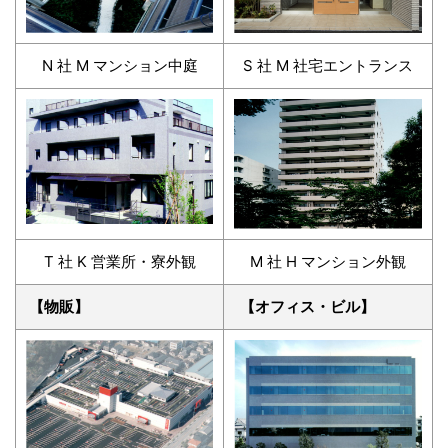
N 社 M マンション中庭
S 社 M 社宅エントランス
T 社 K 営業所・寮外観
M 社 H マンション外観
【物販】
【オフィス・ビル】