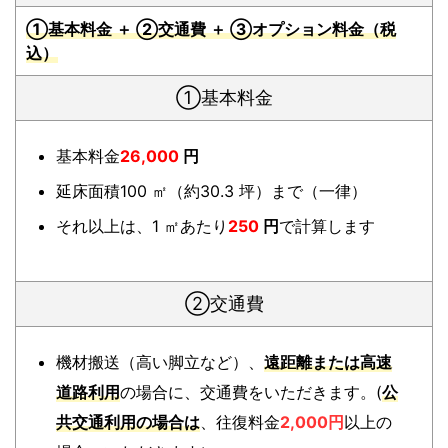
①基本料金 ＋ ②交通費 ＋ ③オプション料金（税
込）
①基本料金
基本料金
26,000
円
延床面積100 ㎡（約30.3 坪）まで（一律）
それ以上は、1 ㎡あたり
250
円
で計算します
②交通費
機材搬送（高い脚立など）、
遠距離または高速
道路利用
の場合に、交通費をいただきます。(
公
共交通利用の場合は
、往復料金
2,000円
以上の