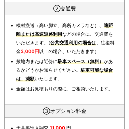
②交通費
機材搬送（高い脚立、高所カメラなど）、
遠距
離または高速道路利用
などの場合に、交通費を
いただきます。(
公共交通利用の場合は
、往復料
金
2,000円
以上の場合、いただきます）
敷地内または近傍に
駐車スペース（無料）
があ
るかどうかお知らせください。
駐車可能な場合
は、減額
いたします。
金額はお見積もりの際に、ご相談いたします。
③オプション料金
天井裏進入調査
11,000
円