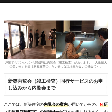
戸建てもマンションも完成時に内覧会（竣工検査）があります。「人生最大
の買い物」を受け取る直前の、たいせつな現場立ち会いの機会です。
新築内覧会（竣工検査）同行サービスのお申
し込みから内覧会まで
ここでは、新築住宅の
内覧会の案内
が届いてからの、
N
研
（中尾建築研究室）の同行サービス
のお申し込みから、内