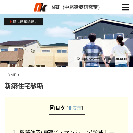
N研（中尾建築研究室）
https://www.nakao-ken.com
HOME
>
新築住宅診断
目次
[
非表示
]
1.
新築住宅(戸建て・マンション)診断サー