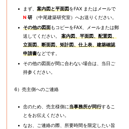
まず、
案内図と平面図
をFAX またはメールで
N
研
（中尾建築研究室）へお送りください。
その他の図面
もコピーをFAX、メールまたは郵
送してください。
案内図、平面図、配置図、
立面図、断面図、矩計図、仕上表、建築確認
申請書
などです。
その他の図面が間に合わない場合は、当日ご
持参ください。
6）売主側へのご連絡
念のため、売主様側に
当事務所が同行
するこ
とをお伝えください。
なお、ご連絡の際、所要時間を限定したい旨