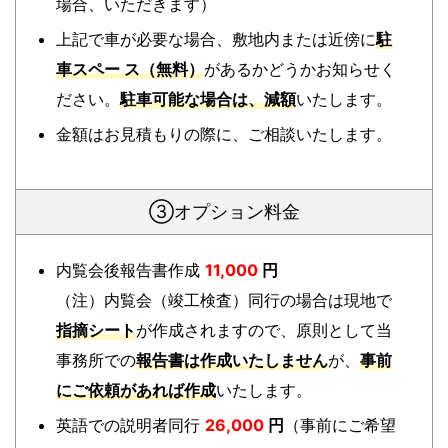
場合、いただきます）
上記で車が必要な場合、敷地内または近傍に
駐
車スペー ス（無料）
があるかどうかお知らせく
ださい。
駐車可能な場合は、減額
いたします。
金額はお見積もりの際に、ご相談いたします。
③オプション料金
内覧会後報告書作成
11,000
円
（注）内覧会（竣工検査）同行の場合は現地で
指摘シート
が作成されますので、原則として当
事務所での
報告書は作成いたしません
が、
事前
にご依頼があれば作成
いたします。
英語での説明者同行
26,000
円
（事前にご希望