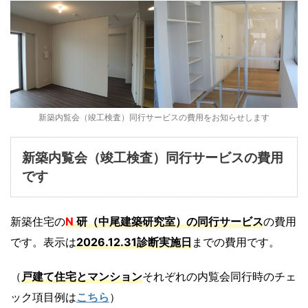
新築内覧会（竣工検査）同行サービスの費用をお知らせします
新築内覧会（竣工検査）同行サービスの費用
です
新築住宅の
N
研（中尾建築研究室）の同行サービス
の費用
です。表示は
2026.12.31診断実施日
までの費用です。
（
戸建て住宅とマンション
それぞれの内覧会同行時のチェ
ック項目例は
こちら
）