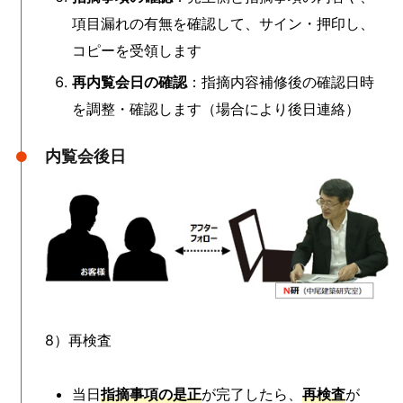
項目漏れの有無を確認して、サイン・押印し、
コピーを受領します
再内覧会日の確認
：指摘内容補修後の確認日時
を調整・確認します（場合により後日連絡）
内覧会後日
8）再検査
当日
指摘事項の是正
が完了したら、
再検査
が