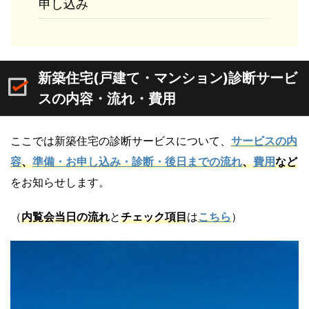
申し込み
新築住宅(戸建て・マンション)診断サービ
スの内容・流れ・費用
ここでは新築住宅の診断サービスについて、
サービスの内
容
、
準備・お申し込み・診断・後日までの流れ
、
費用
など
をお知らせします。
（
内覧会当日の流れ
と
チェック項目
は
こちら
）