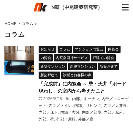
N研（中尾建築研究室）
HOME
>
コラム
>
コラム
お知らせ
コラム
マンション内覧会
内覧会
内覧会
内覧会同行サービス
戸建て内覧会
新築マンション
新築マンション
新築戸建て
新築戸建て
診断とお客様の声
「完成前」に内覧会 ～ 壁・天井「ボード
現わし」の室内から考えたこと
2026/5/15
内部／キッチン
,
内部／クローゼ
ット
,
内部／トイレ
,
内部／リビング
,
内部／天井裏
,
内部／床下
,
内部／玄関
,
内部／部屋
,
内部／風呂
,
外部／壁
,
外部／屋根
,
外部／庭