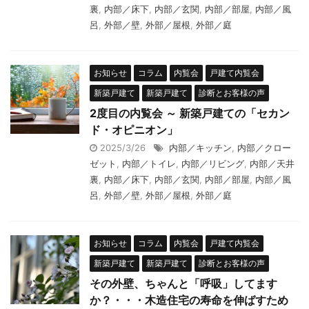
裏
,
内部／床下
,
内部／玄関
,
内部／部屋
,
内部／風
呂
,
外部／壁
,
外部／屋根
,
外部／庭
お知らせ
コラム
内覧会
戸建て内覧会
新築戸建て
新築戸建て
診断とお客様の声
2度目の内覧会 ～ 新築戸建ての「セカン
ド・オピニオン」
2025/3/26
内部／キッチン
,
内部／クロー
ゼット
,
内部／トイレ
,
内部／リビング
,
内部／天井
裏
,
内部／床下
,
内部／玄関
,
内部／部屋
,
内部／風
呂
,
外部／壁
,
外部／屋根
,
外部／庭
お知らせ
コラム
内覧会
戸建て内覧会
新築戸建て
新築戸建て
診断とお客様の声
その外壁、ちゃんと「呼吸」してます
か？・・・木造住宅の寿命を伸ばすため