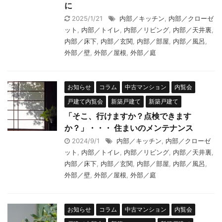
に
2025/1/21
内部／キッチン
,
内部／クローゼ
ット
,
内部／トイレ
,
内部／リビング
,
内部／天井裏
,
内部／床下
,
内部／玄関
,
内部／部屋
,
内部／風呂
,
外部／壁
,
外部／屋根
,
外部／庭
お知らせ
コラム
中古マンション
内覧会
戸建て内覧会
新築戸建て
新築戸建て
「そこ、行けますか？点検できます
か？」・・・ 住まいのメンテナンス
2024/9/1
内部／キッチン
,
内部／クローゼ
ット
,
内部／トイレ
,
内部／リビング
,
内部／天井裏
,
内部／床下
,
内部／玄関
,
内部／部屋
,
内部／風呂
,
外部／壁
,
外部／屋根
,
外部／庭
お知らせ
コラム
中古マンション
内覧会