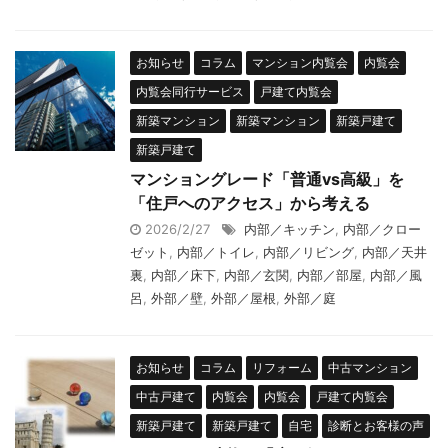
お知らせ
コラム
マンション内覧会
内覧会
内覧会同行サービス
戸建て内覧会
新築マンション
新築マンション
新築戸建て
新築戸建て
マンショングレード「普通vs高級」を
「住戸へのアクセス」から考える
2026/2/27
内部／キッチン
,
内部／クロー
ゼット
,
内部／トイレ
,
内部／リビング
,
内部／天井
裏
,
内部／床下
,
内部／玄関
,
内部／部屋
,
内部／風
呂
,
外部／壁
,
外部／屋根
,
外部／庭
お知らせ
コラム
リフォーム
中古マンション
中古戸建て
内覧会
内覧会
戸建て内覧会
新築戸建て
新築戸建て
自宅
診断とお客様の声