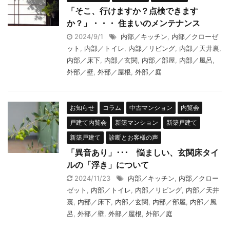
「そこ、行けますか？点検できます
か？」・・・ 住まいのメンテナンス
2024/9/1
内部／キッチン
,
内部／クローゼ
ット
,
内部／トイレ
,
内部／リビング
,
内部／天井裏
,
内部／床下
,
内部／玄関
,
内部／部屋
,
内部／風呂
,
外部／壁
,
外部／屋根
,
外部／庭
お知らせ
コラム
中古マンション
内覧会
戸建て内覧会
新築マンション
新築戸建て
新築戸建て
診断とお客様の声
「異音あり」･･･ 悩ましい、玄関床タイ
ルの「浮き」について
2024/11/23
内部／キッチン
,
内部／クロー
ゼット
,
内部／トイレ
,
内部／リビング
,
内部／天井
裏
,
内部／床下
,
内部／玄関
,
内部／部屋
,
内部／風
呂
,
外部／壁
,
外部／屋根
,
外部／庭