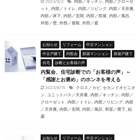
2023/9/3
内部／キッチン
,
内部／クローゼ
ット
,
内部／トイレ
,
内部／リビング
,
内部／天井裏
,
内部／床下
,
内部／玄関
,
内部／部屋
,
内部／風呂
,
外部／壁
,
外部／屋根
,
外部／庭
お知らせ
リフォーム
中古マンション
中古戸建て
内覧会
新築マンション
新築戸建て
自宅
診断とお客様の声
内覧会、住宅診断での「お客様の声」～
「感謝とお褒め」のホンネを考える
2023/8/15
クロス／カビ
,
セカンドオピニオ
ン
,
ユニットバス／天井裏
,
内部／キッチン
,
内部／
クローゼット
,
内部／トイレ
,
内部／リビング
,
内部
／天井裏
,
内部／玄関
,
内部／風呂
,
和室／畳下
,
結
露
お知らせ
リフォーム
中古マンション