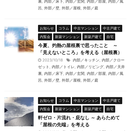
裏
,
内部／床下
,
内部／玄関
,
内部／部屋
,
内部／風
呂
,
外部／壁
,
外部／屋根
,
外部／庭
お知らせ
コラム
中古マンション
中古戸建て
内覧会
新築マンション
新築戸建て
自宅
今夏、灼熱の屋根裏で思ったこと ～
「見えないところ」を考える（屋根裏）
2023/10/18
内部／キッチン
,
内部／クロー
ゼット
,
内部／トイレ
,
内部／リビング
,
内部／天井
裏
,
内部／床下
,
内部／玄関
,
内部／部屋
,
内部／風
呂
,
外部／壁
,
外部／屋根
,
外部／庭
お知らせ
コラム
中古マンション
中古戸建て
内覧会
新築マンション
新築戸建て
自宅
軒ゼロ・片流れ・庇なし ～ あらためて
「屋根の先端」を考える