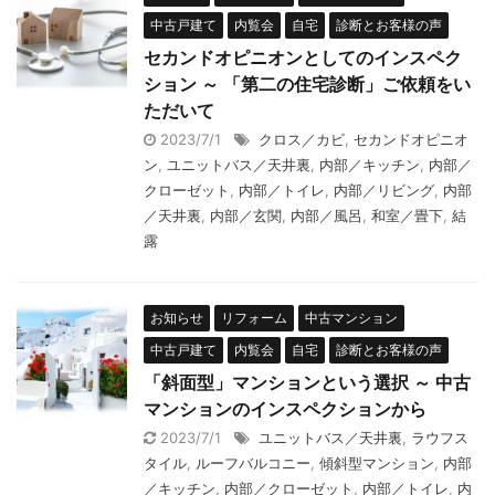
中古戸建て
内覧会
自宅
診断とお客様の声
セカンドオピニオンとしてのインスペク
ション ～ 「第二の住宅診断」ご依頼をい
ただいて
2023/7/1
クロス／カビ
,
セカンドオピニオ
ン
,
ユニットバス／天井裏
,
内部／キッチン
,
内部／
クローゼット
,
内部／トイレ
,
内部／リビング
,
内部
／天井裏
,
内部／玄関
,
内部／風呂
,
和室／畳下
,
結
露
お知らせ
リフォーム
中古マンション
中古戸建て
内覧会
自宅
診断とお客様の声
「斜面型」マンションという選択 ～ 中古
マンションのインスペクションから
2023/7/1
ユニットバス／天井裏
,
ラウフス
タイル
,
ルーフバルコニー
,
傾斜型マンション
,
内部
／キッチン
,
内部／クローゼット
,
内部／トイレ
,
内