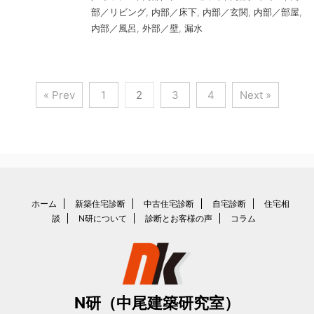
部／リビング
,
内部／床下
,
内部／玄関
,
内部／部屋
,
内部／風呂
,
外部／壁
,
漏水
« Prev
1
2
3
4
Next »
ホーム
新築住宅診断
中古住宅診断
自宅診断
住宅相
談
N研について
診断とお客様の声
コラム
N研（中尾建築研究室）