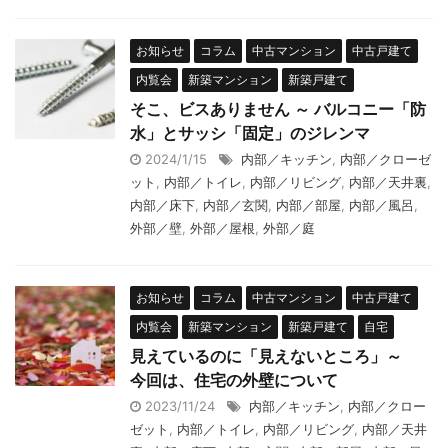
お知らせ
コラム
中古マンション
中古戸建て
内覧会
新築マンション
新築戸建て
そこ、ビスありません ～ バルコニー「防
水」とサッシ「固定」のジレンマ
2024/1/15
内部／キッチン
,
内部／クローゼ
ット
,
内部／トイレ
,
内部／リビング
,
内部／天井裏
,
内部／床下
,
内部／玄関
,
内部／部屋
,
内部／風呂
,
外部／壁
,
外部／屋根
,
外部／庭
お知らせ
コラム
中古マンション
中古戸建て
内覧会
新築マンション
新築戸建て
自宅
見えているのに「見えないところ」～
今回は、住宅の外壁について
2023/11/24
内部／キッチン
,
内部／クロー
ゼット
,
内部／トイレ
,
内部／リビング
,
内部／天井