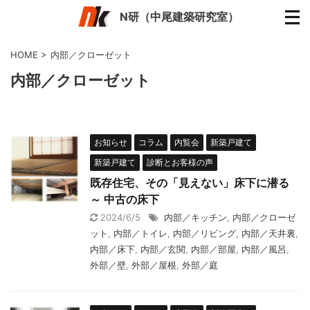
N研（中尾建築研究室）
HOME
>
内部／クローゼット
内部／クローゼット
お知らせ
コラム
内覧会
新築戸建て
新築戸建て
診断とお客様の声
既存住宅、その「見えない」床下に潜る
～ 中古の床下
2024/6/5
内部／キッチン
,
内部／クローゼ
ット
,
内部／トイレ
,
内部／リビング
,
内部／天井裏
,
内部／床下
,
内部／玄関
,
内部／部屋
,
内部／風呂
,
外部／壁
,
外部／屋根
,
外部／庭