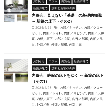
お知らせ
コラム
内覧会
新築戸建て
新築戸建て
診断とお客様の声
内覧会、見えない「基礎」の基礎的知識
～ 新築の床下（その2）
2024/4/25
内部／キッチン
,
内部／クロー
ゼット
,
内部／トイレ
,
内部／リビング
,
内部／天井
裏
,
内部／床下
,
内部／玄関
,
内部／部屋
,
内部／風
呂
,
外部／壁
,
外部／屋根
,
外部／庭
お知らせ
コラム
内覧会
新築戸建て
新築戸建て
診断とお客様の声
内覧会、静寂の床下をゆく ～ 新築の床下
（その1）
2024/4/25
内部／キッチン
,
内部／クロー
ゼット
,
内部／トイレ
,
内部／リビング
,
内部／天井
裏
,
内部／床下
,
内部／玄関
,
内部／部屋
,
内部／風
呂
,
外部／壁
,
外部／屋根
,
外部／庭