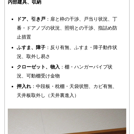
内部建具、収納
ドア、引き戸
：扉と枠の干渉、戸当り状況、丁
番・ドアノブの状況、照明との干渉、指詰め防
止措置
ふすま、障子
：反り有無、ふすま・障子動作状
況、取外し易さ
クローゼット、物入
：棚・ハンガーパイプ状
況、可動棚受け金物
押入れ
：中段板・枕棚・天袋状態、カビ有無、
天井板取外し（天井裏進入）