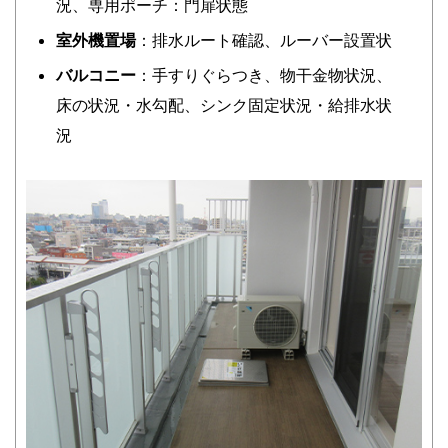
況、専用ポーチ：門扉状態
室外機置場
：排水ルート確認、ルーバー設置状
バルコニー
：手すりぐらつき、物干金物状況、
床の状況・水勾配、シンク固定状況・給排水状
況