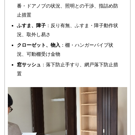
番・ドアノブの状況、照明との干渉、指詰め防
止措置
ふすま、障子
：反り有無、ふすま・障子動作状
況、取外し易さ
クローゼット、物入
：棚・ハンガーパイプ状
況、可動棚受け金物
窓サッシュ
：落下防止手すり、網戸落下防止措
置