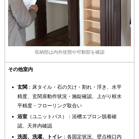
収納部は内外状態や可動部を確認
その他室内
玄関
：床タイル・石の欠け・割れ・浮き、水平
精度、玄関扉動作状況・施錠確認、上がり框水
平精度・フローリング取合い
浴室
（ユニットバス）：浴槽エプロン脱着確
認、天井内確認
洗面、洗濯、トイレ
：各固定状況、壁点検口内