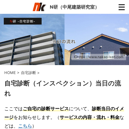
N研（中尾建築研究室）
https://www.nakao-ken.com
HOME
>
自宅診断
>
自宅診断（インスペクション）当日の流
れ
ここでは
ご自宅
の診断サービス
について、
診断当日のイメ
ージ
をお知らせします。（
サービスの内容・流れ・料金
な
どは、
こちら
）