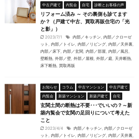
中古戸建て
内覧会
自宅
診断とお客様の声
リフォーム済み ～ その裏側も診てます
か？（戸建て中古、買取再販住宅の「光
と影」）
2023/7/1
内部／キッチン
,
内部／クローゼ
ット
,
内部／トイレ
,
内部／リビング
,
内部／天井裏
,
内部／床下
,
内部／玄関
,
内部／部屋
,
内部／風呂
,
壁断熱
,
外部／壁
,
外部／屋根
,
外部／庭
,
天井断熱
,
床下断熱
,
買取再販
お知らせ
コラム
中古マンション
中古戸建て
内覧会
新築マンション
新築戸建て
自宅
玄関土間の断熱は不要･･･でいいの？～新
築内覧会で玄関の足回りについて考えた
こと
2023/4/4
内部／キッチン
,
内部／クローゼ
ット
,
内部／トイレ
,
内部／リビング
,
内部／天井裏
,