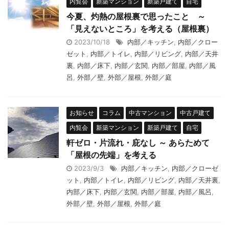
内覧会
新築マンション
新築戸建て
自宅
今夏、灼熱の屋根裏で思ったこと ～
「見えないところ」を考える（屋根裏）
2023/10/18
内部／キッチン
,
内部／クロー
ゼット
,
内部／トイレ
,
内部／リビング
,
内部／天井
裏
,
内部／床下
,
内部／玄関
,
内部／部屋
,
内部／風
呂
,
外部／壁
,
外部／屋根
,
外部／庭
お知らせ
コラム
中古マンション
中古戸建て
内覧会
新築マンション
新築戸建て
自宅
軒ゼロ・片流れ・庇なし ～ あらためて
「屋根の先端」を考える
2023/9/3
内部／キッチン
,
内部／クローゼ
ット
,
内部／トイレ
,
内部／リビング
,
内部／天井裏
,
内部／床下
,
内部／玄関
,
内部／部屋
,
内部／風呂
,
外部／壁
,
外部／屋根
,
外部／庭