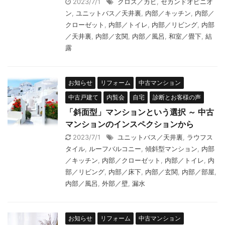
2023/7/1
クロス／カビ
,
セカンドオピニオ
ン
,
ユニットバス／天井裏
,
内部／キッチン
,
内部／
クローゼット
,
内部／トイレ
,
内部／リビング
,
内部
／天井裏
,
内部／玄関
,
内部／風呂
,
和室／畳下
,
結
露
お知らせ
リフォーム
中古マンション
中古戸建て
内覧会
自宅
診断とお客様の声
「斜面型」マンションという選択 ～ 中古
マンションのインスペクションから
2023/7/1
ユニットバス／天井裏
,
ラウフス
タイル
,
ルーフバルコニー
,
傾斜型マンション
,
内部
／キッチン
,
内部／クローゼット
,
内部／トイレ
,
内
部／リビング
,
内部／床下
,
内部／玄関
,
内部／部屋
,
内部／風呂
,
外部／壁
,
漏水
お知らせ
リフォーム
中古マンション