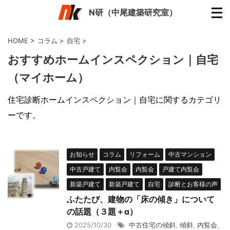
N研（中尾建築研究室）
HOME
>
コラム
>
自宅
>
おすすめホームインスペクション｜自宅
（マイホーム）
住宅診断ホームインスペクション｜自宅に関するカテゴリ
ーです。
お知らせ
コラム
リフォーム
中古マンション
中古戸建て
内覧会
内覧会
戸建て内覧会
新築戸建て
新築戸建て
自宅
診断とお客様の声
ふたたび、建物の「床の傾き」について
の話題（３題＋α）
2025/10/30
中古住宅の傾斜
,
傾斜
,
内覧会
,