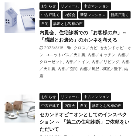
お知らせ
リフォーム
中古マンション
中古戸建て
内覧会
新築マンション
新築戸建て
自宅
診断とお客様の声
内覧会、住宅診断での「お客様の声」～
「感謝とお褒め」のホンネを考える
2023/8/15
クロス／カビ
,
セカンドオピニオ
ン
,
ユニットバス／天井裏
,
内部／キッチン
,
内部／
クローゼット
,
内部／トイレ
,
内部／リビング
,
内部
／天井裏
,
内部／玄関
,
内部／風呂
,
和室／畳下
,
結
露
お知らせ
リフォーム
中古マンション
中古戸建て
内覧会
自宅
診断とお客様の声
セカンドオピニオンとしてのインスペク
ション ～ 「第二の住宅診断」ご依頼をい
ただいて