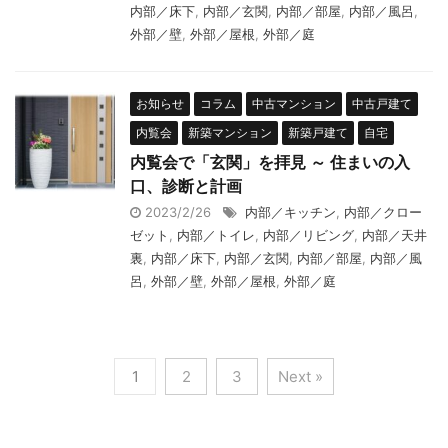
内部／床下
,
内部／玄関
,
内部／部屋
,
内部／風呂
,
外部／壁
,
外部／屋根
,
外部／庭
お知らせ
コラム
中古マンション
中古戸建て
内覧会
新築マンション
新築戸建て
自宅
内覧会で「玄関」を拝見 ～ 住まいの入
口、診断と計画
2023/2/26
内部／キッチン
,
内部／クロー
ゼット
,
内部／トイレ
,
内部／リビング
,
内部／天井
裏
,
内部／床下
,
内部／玄関
,
内部／部屋
,
内部／風
呂
,
外部／壁
,
外部／屋根
,
外部／庭
1
2
3
Next »