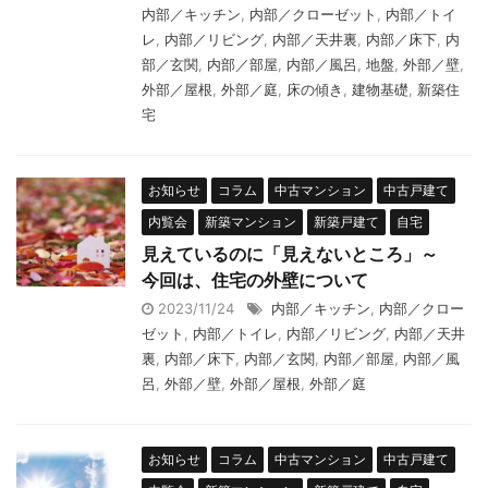
内部／キッチン
,
内部／クローゼット
,
内部／トイ
レ
,
内部／リビング
,
内部／天井裏
,
内部／床下
,
内
部／玄関
,
内部／部屋
,
内部／風呂
,
地盤
,
外部／壁
,
外部／屋根
,
外部／庭
,
床の傾き
,
建物基礎
,
新築住
宅
お知らせ
コラム
中古マンション
中古戸建て
内覧会
新築マンション
新築戸建て
自宅
見えているのに「見えないところ」～
今回は、住宅の外壁について
2023/11/24
内部／キッチン
,
内部／クロー
ゼット
,
内部／トイレ
,
内部／リビング
,
内部／天井
裏
,
内部／床下
,
内部／玄関
,
内部／部屋
,
内部／風
呂
,
外部／壁
,
外部／屋根
,
外部／庭
お知らせ
コラム
中古マンション
中古戸建て