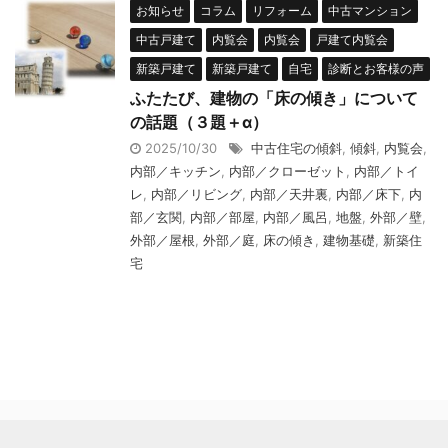
お知らせ
コラム
リフォーム
中古マンション
中古戸建て
内覧会
内覧会
戸建て内覧会
新築戸建て
新築戸建て
自宅
診断とお客様の声
ふたたび、建物の「床の傾き」について
の話題（３題＋α）
2025/10/30
中古住宅の傾斜
,
傾斜
,
内覧会
,
内部／キッチン
,
内部／クローゼット
,
内部／トイ
レ
,
内部／リビング
,
内部／天井裏
,
内部／床下
,
内
部／玄関
,
内部／部屋
,
内部／風呂
,
地盤
,
外部／壁
,
外部／屋根
,
外部／庭
,
床の傾き
,
建物基礎
,
新築住
宅