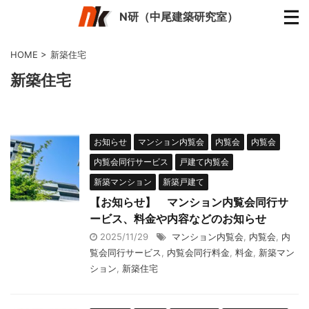
N研（中尾建築研究室）
HOME
>
新築住宅
新築住宅
お知らせ
マンション内覧会
内覧会
内覧会
内覧会同行サービス
戸建て内覧会
新築マンション
新築戸建て
【お知らせ】 マンション内覧会同行サ
ービス、料金や内容などのお知らせ
2025/11/29
マンション内覧会
,
内覧会
,
内
覧会同行サービス
,
内覧会同行料金
,
料金
,
新築マン
ション
,
新築住宅