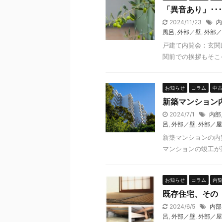
「異音あり」･
2024/11/23
内
風呂
,
外部／壁
,
外部／
戸建て内覧会：玄関
関前での挨拶もそこそ
お知らせ
コラム
中
新築マンション
2024/7/1
内部
呂
,
外部／壁
,
外部／屋
新築マンションの内
マンションの竣工が近
お知らせ
コラム
内
既存住宅、その
2024/6/5
内部
呂
,
外部／壁
,
外部／屋