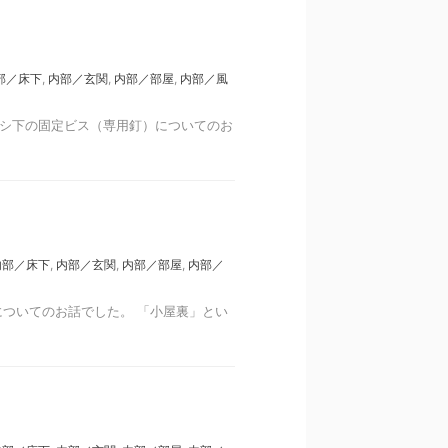
部／床下
,
内部／玄関
,
内部／部屋
,
内部／風
ッシ下の固定ビス（専用釘）についてのお
内部／床下
,
内部／玄関
,
内部／部屋
,
内部／
ついてのお話でした。 「小屋裏」とい
）