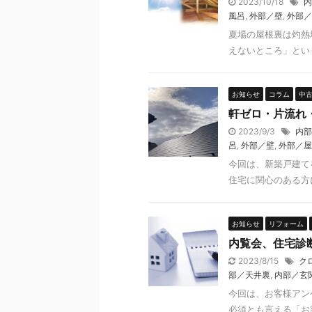
2023/10/18
内
風呂
,
外部／壁
,
外部／
夏場の屋根裏は灼熱
えないところ」という
お知らせ
コラム
中
軒ゼロ・片流れ
2023/9/3
内部
呂
,
外部／壁
,
外部／屋
今回は、新築戸建て
住宅に関心のある方に
お知らせ
リフォーム
内覧会、住宅診
2023/8/15
ク
部／天井裏
,
内部／玄
今回は、お客様アン
必須とも言える「お客