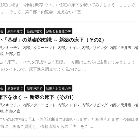
住宅に続き、今回は既存（中古）住宅の床下を覗いてみましょう ここまで、
」、そして、第二部「内覧会、見えない『基 ...
覧会
新築戸建て
新築戸建て
診断とお客様の声
い「基礎」の基礎的知識 ～ 新築の床下（その2）
部／キッチン
,
内部／クローゼット
,
内部／トイレ
,
内部／リビング
,
内部／天井裏
,
内
根
,
外部／庭
る「床下」、それを形成する「基礎」、今回はこれらに注目してみましょう 
のタイトルで、床下進入調査でよく見かける ...
覧会
新築戸建て
新築戸建て
診断とお客様の声
下をゆく ～ 新築の床下（その1）
部／キッチン
,
内部／クローゼット
,
内部／トイレ
,
内部／リビング
,
内部／天井裏
,
内
根
,
外部／庭
ていのお客様は「床下進入診断までお願いします」と希望されます 今回は
前に、あるご質問と、依頼者様からの「声」をご ...