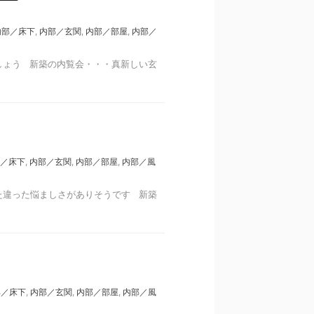
内部／床下
,
内部／玄関
,
内部／部屋
,
内部／
しょう 新築の内覧会・・・真新しい玄
／床下
,
内部／玄関
,
内部／部屋
,
内部／風
た違った悩ましさがありそうです 新築
部／床下
,
内部／玄関
,
内部／部屋
,
内部／風