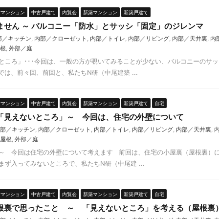
古マンション
中古戸建て
内覧会
新築マンション
新築戸建て
ません ～ バルコニー「防水」とサッシ「固定」のジレンマ
部／キッチン
,
内部／クローゼット
,
内部／トイレ
,
内部／リビング
,
内部／天井裏
,
内
根
,
外部／庭
ところ」･･･今回は、一般の方が覗いてみることが少ない、バルコニーのサ
は、前々回、前回と、私たちN研（中尾建築 ...
古マンション
中古戸建て
内覧会
新築マンション
新築戸建て
自宅
「見えないところ」～ 今回は、住宅の外壁について
部／キッチン
,
内部／クローゼット
,
内部／トイレ
,
内部／リビング
,
内部／天井裏
,
屋根
,
外部／庭
～ 今回は住宅の外壁について考えます 前回は、住宅の小屋裏（屋根裏）に
ず入ってみないところで、私たちN研（中尾建 ...
古マンション
中古戸建て
内覧会
新築マンション
新築戸建て
自宅
根裏で思ったこと ～ 「見えないところ」を考える（屋根裏