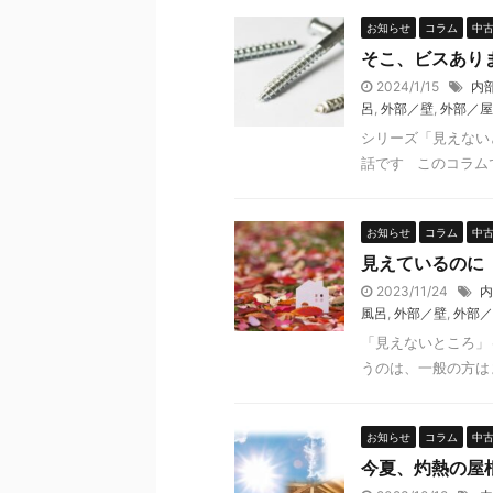
お知らせ
コラム
中
そこ、ビスあり
2024/1/15
内
呂
,
外部／壁
,
外部／屋
シリーズ「見えない
話です このコラムで
お知らせ
コラム
中
見えているのに
2023/11/24
内
風呂
,
外部／壁
,
外部／
「見えないところ」
うのは、一般の方はま
お知らせ
コラム
中
今夏、灼熱の屋