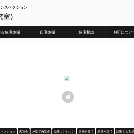
インスペクション
究室）
中古住宅診断
自宅診断
住宅相談
N研につい
古マンション
内覧会
戸建て内覧会
新築マンション
新築戸建て
新築戸建て
診断とお客