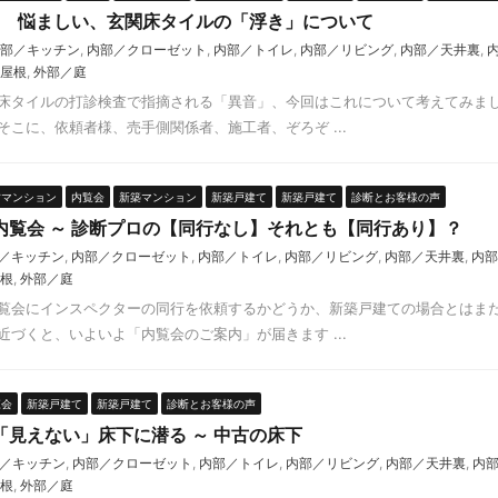
･･ 悩ましい、玄関床タイルの「浮き」について
部／キッチン
,
内部／クローゼット
,
内部／トイレ
,
内部／リビング
,
内部／天井裏
,
屋根
,
外部／庭
床タイルの打診検査で指摘される「異音」、今回はこれについて考えてみま
こに、依頼者様、売手側関係者、施工者、ぞろぞ ...
古マンション
内覧会
新築マンション
新築戸建て
新築戸建て
診断とお客様の声
内覧会 ～ 診断プロの【同行なし】それとも【同行あり】？
／キッチン
,
内部／クローゼット
,
内部／トイレ
,
内部／リビング
,
内部／天井裏
,
内部
根
,
外部／庭
覧会にインスペクターの同行を依頼するかどうか、新築戸建ての場合とはま
づくと、いよいよ「内覧会のご案内」が届きます ...
覧会
新築戸建て
新築戸建て
診断とお客様の声
「見えない」床下に潜る ～ 中古の床下
／キッチン
,
内部／クローゼット
,
内部／トイレ
,
内部／リビング
,
内部／天井裏
,
内
根
,
外部／庭