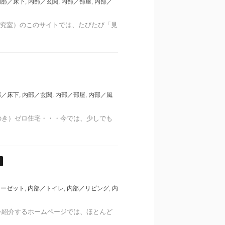
内部／床下
,
内部／玄関
,
内部／部屋
,
内部／
研究室）のこのサイトでは、たびたび「見
部／床下
,
内部／玄関
,
内部／部屋
,
内部／風
のき）ゼロ住宅・・・今では、少しでも
声
ローゼット
,
内部／トイレ
,
内部／リビング
,
内
を紹介するホームページでは、ほとんど