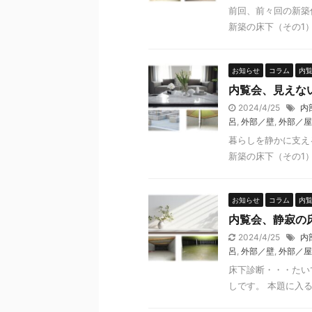
前回、前々回の新築
新築の床下（その1）
お知らせ
コラム
内
内覧会、見えな
2024/4/25
内
呂
,
外部／壁
,
外部／屋
暮らしを静かに支え
新築の床下（その1）
お知らせ
コラム
内
内覧会、静寂の床
2024/4/25
内
呂
,
外部／壁
,
外部／屋
床下診断・・・たい
しです。 本題に入る