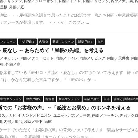
部／キッチン
,
内部／クローゼット
,
内部／トイレ
,
内部／リビング
,
内部／天井裏
,
屋根
,
外部／庭
地獄・・・屋根裏進入調査で思ったことのお話です 私たちN研（中尾建築
フレーズが登場します。 ・・・が、このフレ ...
古マンション
中古戸建て
内覧会
新築マンション
新築戸建て
自宅
・庇なし ～ あらためて「屋根の先端」を考える
／キッチン
,
内部／クローゼット
,
内部／トイレ
,
内部／リビング
,
内部／天井裏
,
内
根
,
外部／庭
を席巻している「軒ゼロ・片流れ・庇なし」の住宅について考えます 軒（
は、かなり定着した言葉ですが、「『軒の出』が ...
中古マンション
中古戸建て
内覧会
新築マンション
新築戸建て
自宅
診断とお客様の
断での「お客様の声」～「感謝とお褒め」のホンネを考える
ロス／カビ
,
セカンドオピニオン
,
ユニットバス／天井裏
,
内部／キッチン
,
内部／ク
関
,
内部／風呂
,
和室／畳下
,
結露
ケートでいただく「お客様の声」の背景について考えます 製品やサービス
様の声」。 住宅診断（ホームインスペクション ...