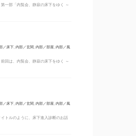
第一部「内覧会、静寂の床下をゆく ～
部／床下
,
内部／玄関
,
内部／部屋
,
内部／風
前回は、内覧会、静寂の床下をゆく ～
部／床下
,
内部／玄関
,
内部／部屋
,
内部／風
タイトルのように、床下進入診断のお話