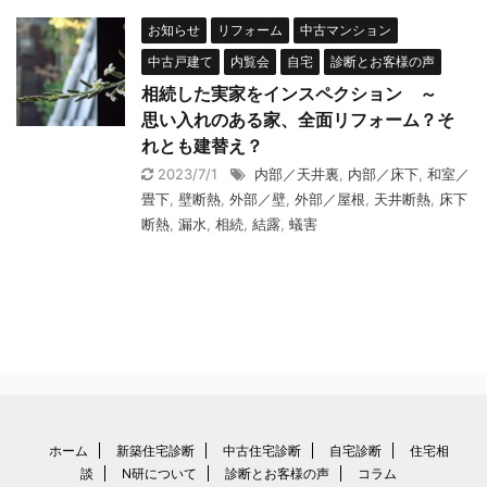
お知らせ
リフォーム
中古マンション
中古戸建て
内覧会
自宅
診断とお客様の声
相続した実家をインスペクション ～
思い入れのある家、全面リフォーム？そ
れとも建替え？
2023/7/1
内部／天井裏
,
内部／床下
,
和室／
畳下
,
壁断熱
,
外部／壁
,
外部／屋根
,
天井断熱
,
床下
断熱
,
漏水
,
相続
,
結露
,
蟻害
ホーム
新築住宅診断
中古住宅診断
自宅診断
住宅相
談
N研について
診断とお客様の声
コラム