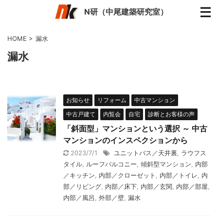
N研（中尾建築研究室）
HOME
>
漏水
漏水
お知らせ
リフォーム
中古マンション
中古戸建て
内覧会
自宅
診断とお客様の声
「斜面型」マンションという選択 ～ 中古
マンションのインスペクションから
2023/7/1
ユニットバス／天井裏
,
ラウフス
タイル
,
ルーフバルコニー
,
傾斜型マンション
,
内部
／キッチン
,
内部／クローゼット
,
内部／トイレ
,
内
部／リビング
,
内部／床下
,
内部／玄関
,
内部／部屋
,
内部／風呂
,
外部／壁
,
漏水