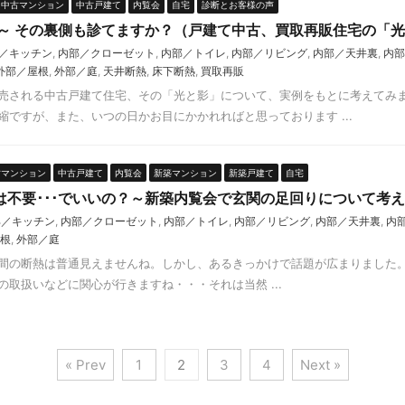
中古マンション
中古戸建て
内覧会
自宅
診断とお客様の声
 ～ その裏側も診てますか？（戸建て中古、買取再販住宅の「
／キッチン
,
内部／クローゼット
,
内部／トイレ
,
内部／リビング
,
内部／天井裏
,
内部
外部／屋根
,
外部／庭
,
天井断熱
,
床下断熱
,
買取再販
売される中古戸建て住宅、その「光と影」について、実例をもとに考えて
縮ですが、また、いつの日かお目にかかれればと思っております ...
古マンション
中古戸建て
内覧会
新築マンション
新築戸建て
自宅
は不要･･･でいいの？～新築内覧会で玄関の足回りについて考
部／キッチン
,
内部／クローゼット
,
内部／トイレ
,
内部／リビング
,
内部／天井裏
,
内
根
,
外部／庭
間の断熱は普通見えませんね。しかし、あるきっかけで話題が広まりました
取扱いなどに関心が行きますね・・・それは当然 ...
« Prev
1
2
3
4
Next »