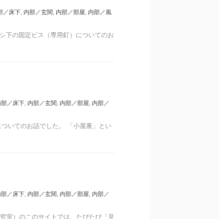
部／床下
,
内部／玄関
,
内部／部屋
,
内部／風
ッシ下の固定ビス（専用釘）についてのお
内部／床下
,
内部／玄関
,
内部／部屋
,
内部／
ついてのお話でした。 「小屋裏」とい
）
内部／床下
,
内部／玄関
,
内部／部屋
,
内部／
研究室）のこのサイトでは、たびたび「見