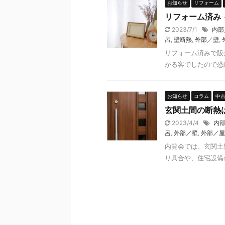
お知らせ
リフォーム
リフォーム済み
2023/7/1
内部
呂
,
壁断熱
,
外部／壁
,
リフォーム済みで販
かる客でしたので恐
お知らせ
コラム
中
玄関土間の断熱
2023/4/4
内
呂
,
外部／壁
,
外部／屋
内覧会では、玄関土
り具合や、住宅設備の