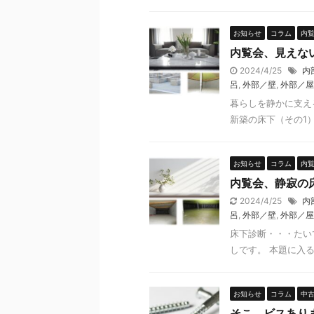
お知らせ
コラム
内
内覧会、見えな
2024/4/25
内
呂
,
外部／壁
,
外部／屋
暮らしを静かに支え
新築の床下（その1）
お知らせ
コラム
内
内覧会、静寂の床
2024/4/25
内
呂
,
外部／壁
,
外部／屋
床下診断・・・たい
しです。 本題に入る
お知らせ
コラム
中
そこ、ビスあり