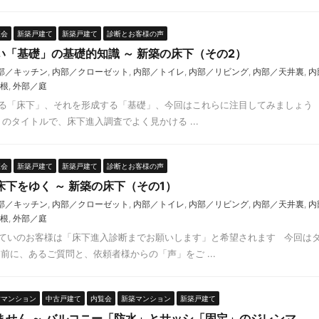
覧会
新築戸建て
新築戸建て
診断とお客様の声
い「基礎」の基礎的知識 ～ 新築の床下（その2）
部／キッチン
,
内部／クローゼット
,
内部／トイレ
,
内部／リビング
,
内部／天井裏
,
内
根
,
外部／庭
る「床下」、それを形成する「基礎」、今回はこれらに注目してみましょう 
のタイトルで、床下進入調査でよく見かける ...
覧会
新築戸建て
新築戸建て
診断とお客様の声
下をゆく ～ 新築の床下（その1）
部／キッチン
,
内部／クローゼット
,
内部／トイレ
,
内部／リビング
,
内部／天井裏
,
内
根
,
外部／庭
ていのお客様は「床下進入診断までお願いします」と希望されます 今回は
前に、あるご質問と、依頼者様からの「声」をご ...
古マンション
中古戸建て
内覧会
新築マンション
新築戸建て
ません ～ バルコニー「防水」とサッシ「固定」のジレンマ