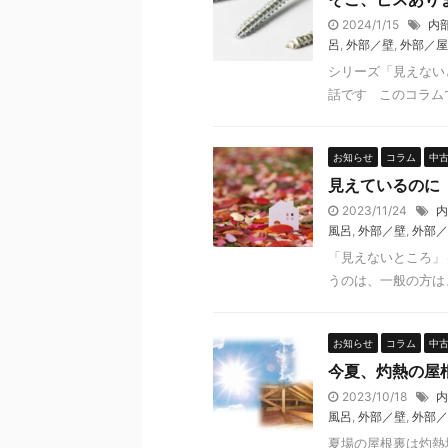
2024/1/15
内
呂
,
外部／壁
,
外部／屋
シリーズ「見えない
話です このコラムで
お知らせ
コラム
中
見えているのに
2023/11/24
内
風呂
,
外部／壁
,
外部／
「見えないところ」
うのは、一般の方はま
お知らせ
コラム
中
今夏、灼熱の屋
2023/10/18
内
風呂
,
外部／壁
,
外部／
夏場の屋根裏は灼熱