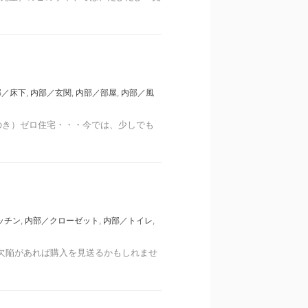
部／床下
,
内部／玄関
,
内部／部屋
,
内部／風
のき）ゼロ住宅・・・今では、少しでも
ッチン
,
内部／クローゼット
,
内部／トイレ
,
欠陥があれば購入を見送るかもしれませ