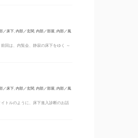
部／床下
,
内部／玄関
,
内部／部屋
,
内部／風
前回は、内覧会、静寂の床下をゆく ～
部／床下
,
内部／玄関
,
内部／部屋
,
内部／風
タイトルのように、床下進入診断のお話