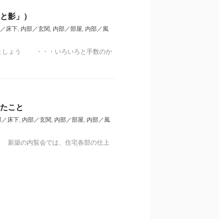
光と影」）
／床下
,
内部／玄関
,
内部／部屋
,
内部／風
みましょう ・・・いろいろと手数のか
えたこと
部／床下
,
内部／玄関
,
内部／部屋
,
内部／風
。 新築の内覧会では、住宅各部の仕上