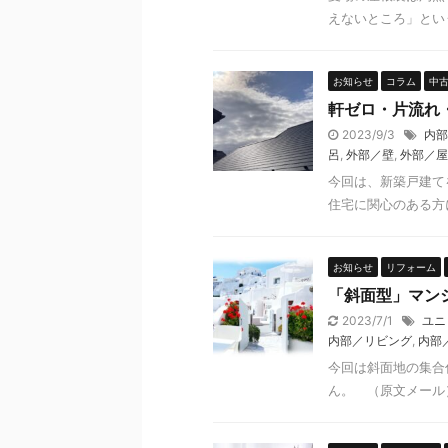
えないところ」という
お知らせ
コラム
中
軒ゼロ・片流れ
2023/9/3
内部
呂
,
外部／壁
,
外部／屋
今回は、新築戸建て
住宅に関心のある方に
お知らせ
リフォーム
「斜面型」マン
2023/7/1
ユニ
内部／リビング
,
内部
今回は斜面地の集合
ん。 （原文メール）