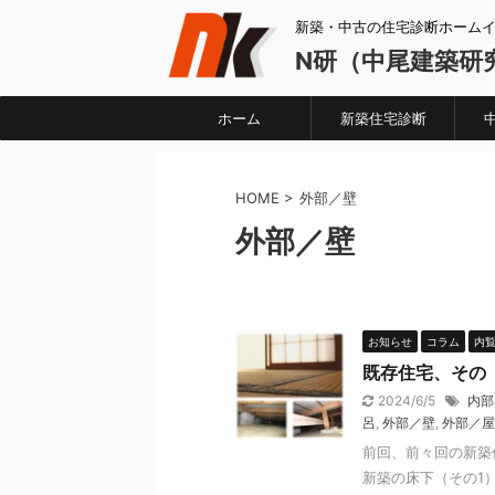
新築・中古の住宅診断ホーム
N研（中尾建築研
ホーム
新築住宅診断
HOME
>
外部／壁
外部／壁
お知らせ
コラム
内
既存住宅、その
2024/6/5
内部
呂
,
外部／壁
,
外部／屋
前回、前々回の新築
新築の床下（その1）