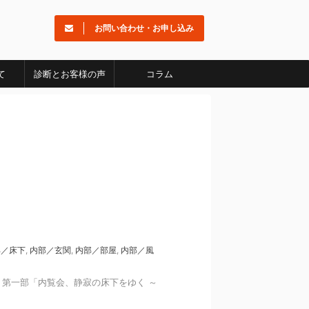
お問い合わせ・お申し込み
て
診断とお客様の声
コラム
部／床下
,
内部／玄関
,
内部／部屋
,
内部／風
第一部「内覧会、静寂の床下をゆく ～