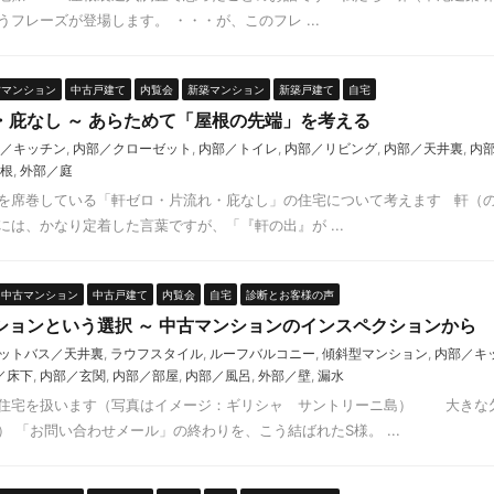
フレーズが登場します。 ・・・が、このフレ ...
古マンション
中古戸建て
内覧会
新築マンション
新築戸建て
自宅
・庇なし ～ あらためて「屋根の先端」を考える
／キッチン
,
内部／クローゼット
,
内部／トイレ
,
内部／リビング
,
内部／天井裏
,
内
根
,
外部／庭
を席巻している「軒ゼロ・片流れ・庇なし」の住宅について考えます 軒（
は、かなり定着した言葉ですが、「『軒の出』が ...
中古マンション
中古戸建て
内覧会
自宅
診断とお客様の声
ションという選択 ～ 中古マンションのインスペクションから
ットバス／天井裏
,
ラウフスタイル
,
ルーフバルコニー
,
傾斜型マンション
,
内部／キ
／床下
,
内部／玄関
,
内部／部屋
,
内部／風呂
,
外部／壁
,
漏水
住宅を扱います（写真はイメージ：ギリシャ サントリーニ島） 大きな
 「お問い合わせメール」の終わりを、こう結ばれたS様。 ...