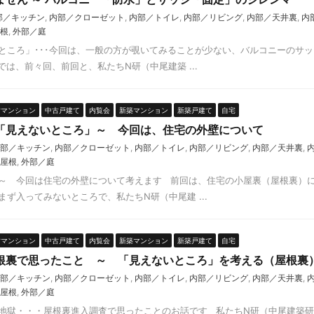
部／キッチン
,
内部／クローゼット
,
内部／トイレ
,
内部／リビング
,
内部／天井裏
,
内
根
,
外部／庭
ところ」･･･今回は、一般の方が覗いてみることが少ない、バルコニーのサ
は、前々回、前回と、私たちN研（中尾建築 ...
古マンション
中古戸建て
内覧会
新築マンション
新築戸建て
自宅
「見えないところ」～ 今回は、住宅の外壁について
部／キッチン
,
内部／クローゼット
,
内部／トイレ
,
内部／リビング
,
内部／天井裏
,
屋根
,
外部／庭
～ 今回は住宅の外壁について考えます 前回は、住宅の小屋裏（屋根裏）に
ず入ってみないところで、私たちN研（中尾建 ...
古マンション
中古戸建て
内覧会
新築マンション
新築戸建て
自宅
根裏で思ったこと ～ 「見えないところ」を考える（屋根裏
部／キッチン
,
内部／クローゼット
,
内部／トイレ
,
内部／リビング
,
内部／天井裏
,
屋根
,
外部／庭
地獄・・・屋根裏進入調査で思ったことのお話です 私たちN研（中尾建築