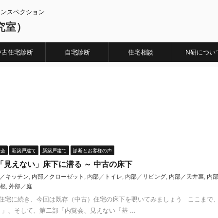
インスペクション
究室）
中古住宅診断
自宅診断
住宅相談
N研につい
覧会
新築戸建て
新築戸建て
診断とお客様の声
「見えない」床下に潜る ～ 中古の床下
／キッチン
,
内部／クローゼット
,
内部／トイレ
,
内部／リビング
,
内部／天井裏
,
内
根
,
外部／庭
住宅に続き、今回は既存（中古）住宅の床下を覗いてみましょう ここまで、
」、そして、第二部「内覧会、見えない『基 ...