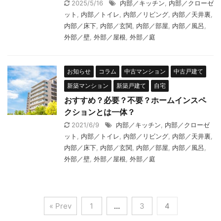
2025/5/16
内部／キッチン
,
内部／クローゼ
ット
,
内部／トイレ
,
内部／リビング
,
内部／天井裏
,
内部／床下
,
内部／玄関
,
内部／部屋
,
内部／風呂
,
外部／壁
,
外部／屋根
,
外部／庭
お知らせ
コラム
中古マンション
中古戸建て
新築マンション
新築戸建て
自宅
おすすめ？必要？不要？ホームインスペ
クションとは一体？
2021/6/9
内部／キッチン
,
内部／クローゼ
ット
,
内部／トイレ
,
内部／リビング
,
内部／天井裏
,
内部／床下
,
内部／玄関
,
内部／部屋
,
内部／風呂
,
外部／壁
,
外部／屋根
,
外部／庭
« Prev
1
…
3
4