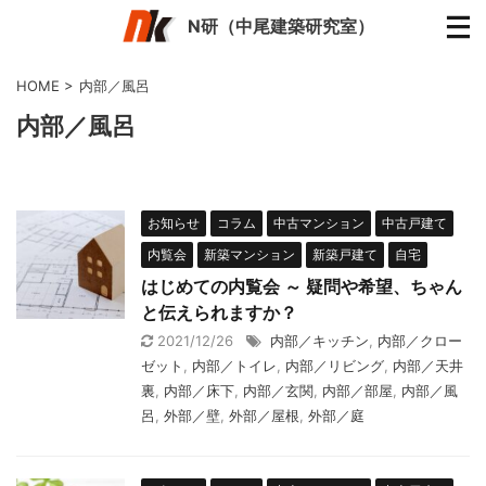
N研（中尾建築研究室）
HOME
>
内部／風呂
内部／風呂
お知らせ
コラム
中古マンション
中古戸建て
内覧会
新築マンション
新築戸建て
自宅
はじめての内覧会 ～ 疑問や希望、ちゃん
と伝えられますか？
2021/12/26
内部／キッチン
,
内部／クロー
ゼット
,
内部／トイレ
,
内部／リビング
,
内部／天井
裏
,
内部／床下
,
内部／玄関
,
内部／部屋
,
内部／風
呂
,
外部／壁
,
外部／屋根
,
外部／庭