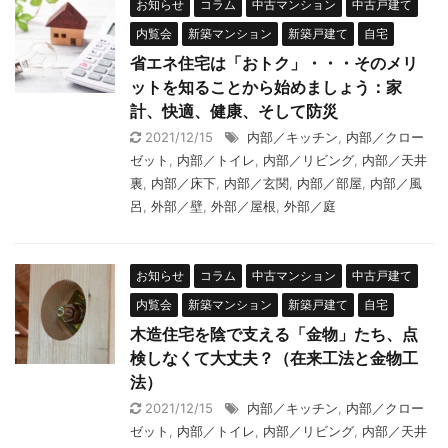
お知らせ
コラム
中古マンション
中古戸建て
内覧会
新築マンション
新築戸建て
自宅
省エネ住宅は「おトク」・・・そのメリ
ットを知ることから始めましょう：家
計、快適、健康、そして防災
2021/12/15
内部／キッチン
,
内部／クロー
ゼット
,
内部／トイレ
,
内部／リビング
,
内部／天井
裏
,
内部／床下
,
内部／玄関
,
内部／部屋
,
内部／風
呂
,
外部／壁
,
外部／屋根
,
外部／庭
お知らせ
コラム
中古マンション
中古戸建て
内覧会
新築マンション
新築戸建て
自宅
木造住宅を陰で支える「金物」たち、点
検しなくて大丈夫？（在来工法と金物工
法）
2021/12/15
内部／キッチン
,
内部／クロー
ゼット
,
内部／トイレ
,
内部／リビング
,
内部／天井