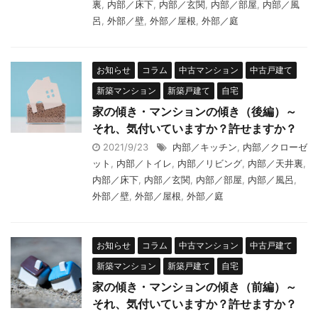
裏
,
内部／床下
,
内部／玄関
,
内部／部屋
,
内部／風
呂
,
外部／壁
,
外部／屋根
,
外部／庭
お知らせ
コラム
中古マンション
中古戸建て
新築マンション
新築戸建て
自宅
家の傾き・マンションの傾き（後編）～
それ、気付いていますか？許せますか？
2021/9/23
内部／キッチン
,
内部／クローゼ
ット
,
内部／トイレ
,
内部／リビング
,
内部／天井裏
,
内部／床下
,
内部／玄関
,
内部／部屋
,
内部／風呂
,
外部／壁
,
外部／屋根
,
外部／庭
お知らせ
コラム
中古マンション
中古戸建て
新築マンション
新築戸建て
自宅
家の傾き・マンションの傾き（前編）～
それ、気付いていますか？許せますか？