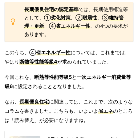
長期優良住宅の認定基準
では、長期使用構造等
として、①
劣化対策
、②
耐震性
、③
維持管
理・更新
、④
省エネルギー性
、の4つの要求が
あります。
このうち、④
省エネルギー性
については、これまでは、
やはり
断熱等性能等級4
が求められていました。
今回これを、
断熱等性能等級5
と
一次エネルギー消費量等
級6
に設定されることとなりました。
なお、
長期優良住宅
に関連しては、これまで、次のような
コラムを書きました。こちらも、いよいよ
省エネ
のところ
は「読み替え」が必要になりますね。