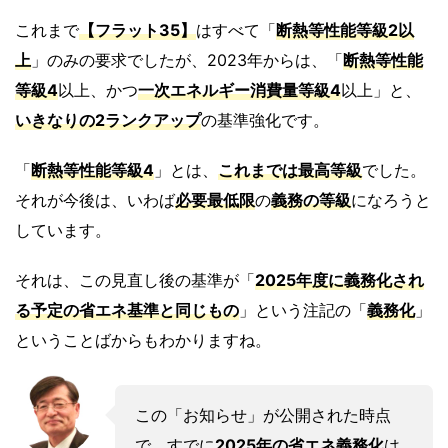
これまで
【フラット35】
はすべて「
断熱等性能等級2以
上
」のみの要求でしたが、2023年からは、「
断熱等性能
等級4
以上、かつ
一次エネルギー消費量等級4
以上」と、
いきなりの2ランクアップ
の基準強化です。
「
断熱等性能等級4
」とは、
これまでは最高等級
でした。
それが今後は、いわば
必要最低限
の
義務の等級
になろうと
しています。
それは、この見直し後の基準が「
2025年度に義務化され
る予定の省エネ基準と同じもの
」という注記の「
義務化
」
ということばからもわかりますね。
この「お知らせ」が公開された時点
で、すでに
2025年の省エネ義務化
は