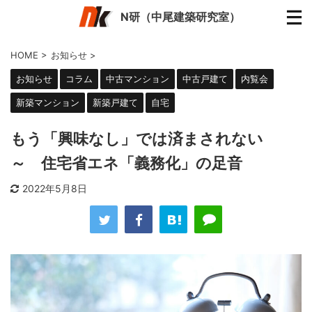
N研（中尾建築研究室）
HOME
>
お知らせ
>
お知らせ
コラム
中古マンション
中古戸建て
内覧会
新築マンション
新築戸建て
自宅
もう「興味なし」では済まされない
～ 住宅省エネ「義務化」の足音
2022年5月8日