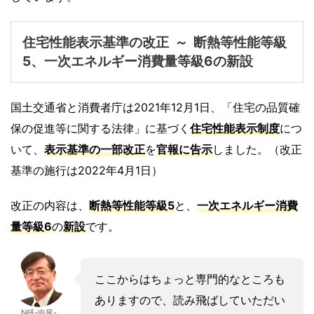
住宅性能表示基準の改正
～
断熱等性能等級
5、一次エネルギー消費量等級6の新設
国土交通省と消費者庁は2021年12月1日、「住宅の品質確
保の促進等に関する法律」に基づく
住宅性能表示制度
につ
いて、
表示基準の一部改正
を
官報に告示
しました。（改正
基準の施行は2022年4月1日）
改正の内容は、
断熱等性能等級5
と、
一次エネルギー消費
量等級6
の
新設
です。
ここからはちょっと専門的なところも
ありますので、読み飛ばしていただい
N研-中尾-