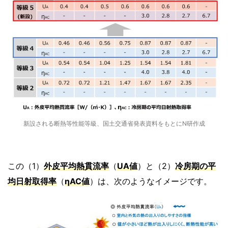
新設される断熱等性能等級、国土交通省発表資料をもとにN研作成
この（1）
外皮平均熱貫流率
（
UA値
）と（2）
冷房期の平
均日射取得率
（
ηAC値
）は、次のようなイメージです。