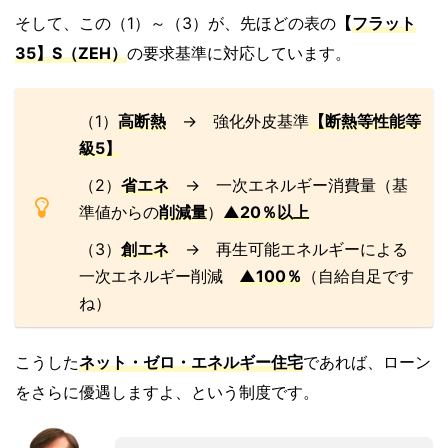
そして、この（1）～（3）が、先ほどの表の
【
フラット
35】S（ZEH）
の要求基準に対応しています。
（1）
高断熱
→ 強化外皮基準
【
断熱等性能等
級5
】
（2）
省エネ
→ 一次エネルギー消費量（基
準値からの
削減量
）
▲20％以上
（3）
創エネ
→ 再生可能エネルギーによる
一次エネルギー削減
▲100％
（自給自足です
ね）
こうした
ネット・ゼロ・エネルギー住宅
であれば、ローン
をさらに優遇しますよ、という制度です。