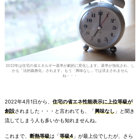
2022年は住宅の省エネルギー基準が劇的に変化します。基準が強化され、し
かも「法的義務化」されます。もう「興味なし」では済まされません
ね・・・
2022年4月1日から、
住宅の省エネ性能表示に
上位等級が
創設
されました・・・と言われても、「
興味なし
」と聞き
流してしまう人も多いかも知れませんね。
これまで、
断熱等級
は「
等級4
」が最上位でしたが、さら