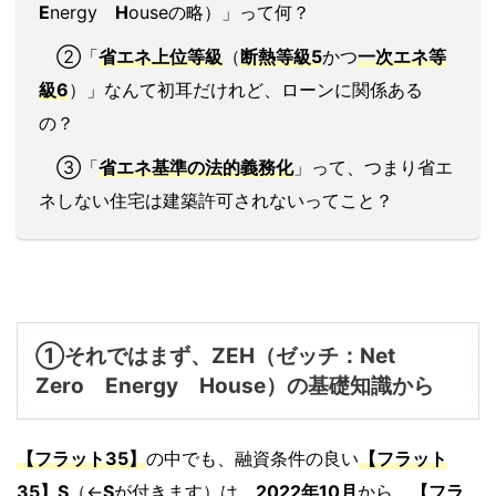
E
nergy
H
ouseの略）」って何？
②「
省エネ
上位等級
（
断熱等級5
かつ
一次エネ等
級6
）」なんて初耳だけれど、ローンに関係ある
の？
③「
省エネ基準
の
法的義務化
」って、つまり省エ
ネしない住宅は建築許可されないってこと？
①それではまず、
ZEH
（ゼッチ：Net
Z
ero
E
nergy
H
ouse）の基礎知識から
【フラット35】
の中でも、融資条件の良い
【フラット
35】S
（←
S
が付きます）は、
2022年10月
から、
【
フラ