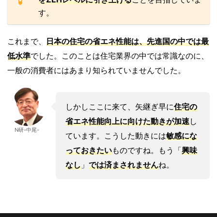
す。
これまで、
日本の住宅の省エネ性能は、
先進国の中では最
低水準
でした。このことは住宅業界の中では常識なのに、
一般の消費者にはあまり知られていませんでした。
しかしここに来て、矢継ぎ早に
住宅の
省エネ性能向上に向けた動きが加速
し
N研-中尾-
ています。こうした動きには
敏感にな
っておきたい
ものですね。もう「
興味
なし
」
では済まされません
ね。