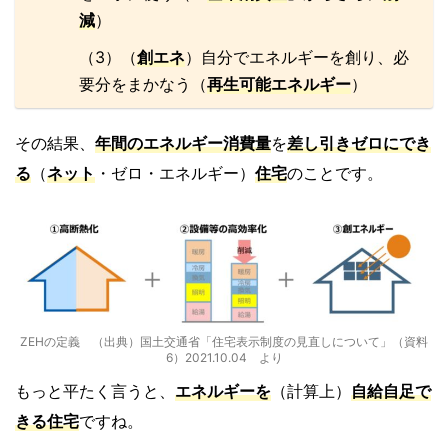
減
）
（3）（
創エネ
）自分でエネルギーを創り、必
要分をまかなう（
再生可能エネルギー
）
その結果、
年間のエネルギー消費量
を
差し引きゼロ
にでき
る
（
ネット
・ゼロ・エネルギー）
住宅
のことです。
ZEHの定義 （出典）国土交通省「住宅表示制度の見直しについて」（資料
6）2021.10.04 より
もっと平たく言うと、
エネルギーを
（計算上）
自給自足で
きる住宅
ですね。