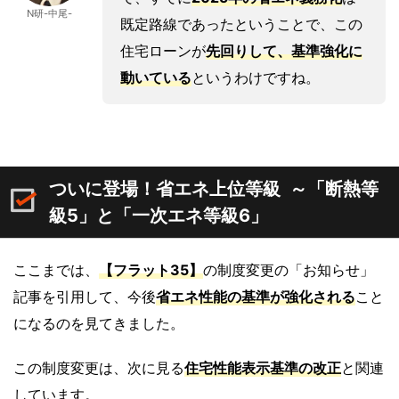
N研-中尾-
既定路線であったということで、この
住宅ローンが
先回りして、基準強化に
動いている
というわけですね。
ついに登場！省エネ上位等級 ～「断熱等
級5」と「一次エネ等級6」
ここまでは、
【フラット35】
の制度変更の「お知らせ」
記事を引用して、今後
省エネ性能の基準が強化される
こと
になるのを見てきました。
この制度変更は、次に見る
住宅性能表示基準の改正
と関連
しています。