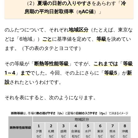
（2）
夏場の日射の入りやすさ
をあらわす「
冷
房期の平均日射取得率
（
ηAC値
）」
のふたつについて、それぞれ
地域区分
（たとえば、東京な
どは「6地域」）
ごと
に基準値を定めて、
等級
を決めてい
ます。（下の表のタテとヨコです）
その等級が「
断熱等性能等級
」ですが、
これまでは
「
等級
1～4
」
まで
でした。今回、その上にさらに「
等級5
」が
新
設
されたというわけです。
それを表にすると、次のようになります。