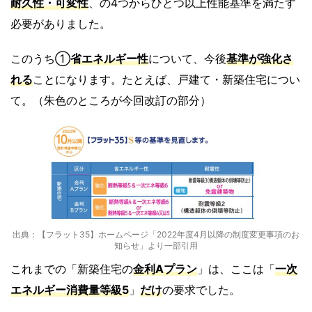
耐久性・可変性
、の4つからひとつ以上性能基準を満たす
必要がありました。
このうち①
省エネルギー性
について、今後
基準が強化さ
れ
る
ことになります。たとえば、戸建て・新築住宅につい
て。（朱色のところが今回改訂の部分）
出典：【フラット35】ホームページ「2022年度4月以降の制度変更事項のお
知らせ」より一部引用
これまでの「新築住宅の
金利Aプラン
」は、ここは「
一次
エネルギー消費量等級5
」
だけ
の要求でした。