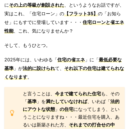
に
その
上の等級が創設された
、というようなお話ですが、
実はこれ、「住宅ローン」の
【フラット35】
の「お知ら
せ」にもすでに登場しています・・・
住宅ローンと省エネ
性能
、これ、気になりませんか？
そして、もうひとつ。
2025年には、いわゆる「
住宅の省エネ
」に「
最低必要な
基準
」が
法
的
に設けられ
て、
それ以下の住宅は
建てられな
くなります
。
と言うことは、
今まで建てられた住宅
も、その
「
基準
」を
満たしていなければ
、いわば「
法的
にアウトな状態
」
の住宅
になってしまう、とい
うことになりますね・・・最近住宅を購入、あ
るいは新築された方、
それまでの打合せの中