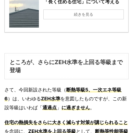
「長く住める住宅」について考える
続きを見る
ところが、さらにZEH水準を上回る等級まで
登場
さて、今回新設された等級（
断熱等級5、一次エネ等級
6
）は、いわゆる
ZEH水準
を意図したものですが、この新
設等級はいわば「
通過点
」
に過ぎません
。
住宅の熱損失をさらに大きく減らす対策が講じられること
を念頭に、
ZEH水準を上回る
等級
として、
断熱等性能等級