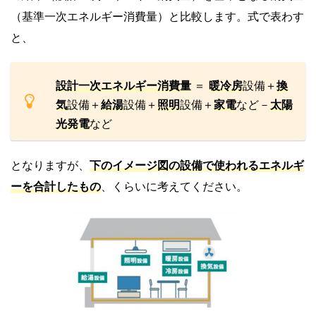
（基準一次エネルギー消費量）と比較します。式で表わす
と、
設計一次エネルギー消費量
＝
暖冷房
設備＋
換
気
設備＋
給湯
設備＋
照明
設備＋
家電
など－
太陽
光発電
など
となりますが、
下のイメージ図の設備で使われるエネルギ
ーを合計したもの
、くらいに考えてください。