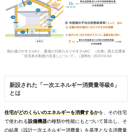
熱の逃げやすさUAと、夏場の日射の入りやすさηAC （出典）国土交通省
「住宅表示制度の見直しについて」（資料6）2021.10.04
新設された「一次エネルギー消費量等級6」
とは
住宅がどのくらいのエネルギーを消費するか
を、その住宅
で使われる
設備機器
の種類や性能にもとづいて算出し、そ
の結果（設計一次エネルギー消費量）を基準となる消費量