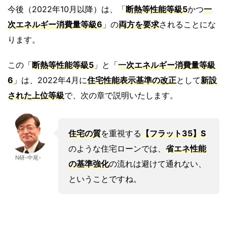
今後（2022年10月以降）は、「
断熱等性能等級5
かつ
一
次エネルギー消費量等級6
」の
両方を要求
されることにな
ります。
この「
断熱等性能等級5
」と「
一次エネルギー消費量等級
6
」は、2022年4月に
住宅性能表示基準の改正
として
新設
された上位等級
で、次の章で説明いたします。
住宅の質
を重視する
【フラット35】S
のような住宅ローンでは、
省エネ性能
N研-中尾-
の基準強化
の流れは避けて通れない、
ということですね。