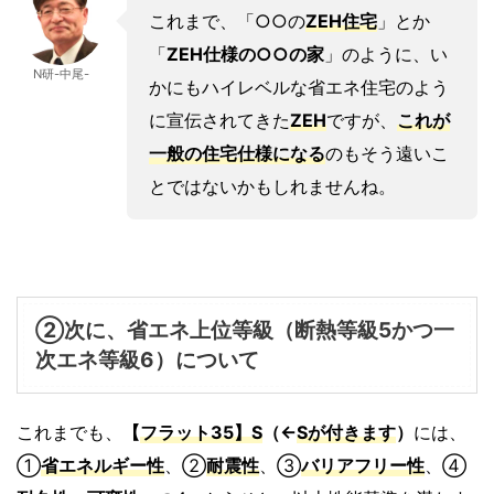
これまで、「○○の
ZEH住宅
」とか
「
ZEH仕様の○○の家
」のように、い
N研-中尾-
かにもハイレベルな省エネ住宅のよう
に宣伝されてきた
ZEH
ですが、
これが
一般の住宅仕様になる
のもそう遠いこ
とではないかもしれませんね。
②次に、省エネ
上位等級
（
断熱等級5
かつ
一
次エネ等級6
）について
これまでも、
【
フラット35】S
（←
S
が付きます
）
には、
①
省エネルギー性
、②
耐震性
、③
バリアフリー性
、④