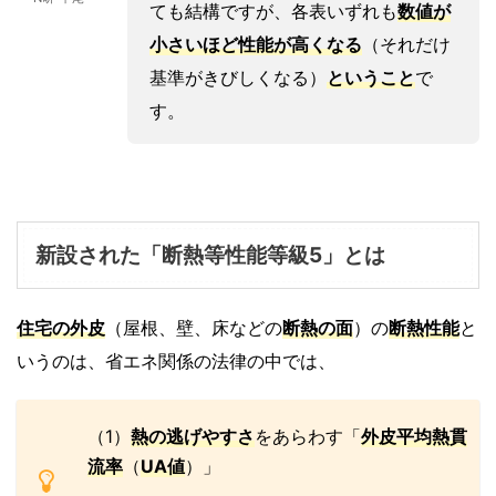
ても結構ですが、各表いずれも
数値が
小さいほど性能が高くなる
（それだけ
基準がきびしくなる）
ということ
で
す。
新設された「断熱等性能等級5」とは
住宅の外皮
（屋根、壁、床などの
断熱の面
）の
断熱性能
と
いうのは、省エネ関係の法律の中では、
（1）
熱の逃げやすさ
をあらわす「
外皮平均熱貫
流率
（
UA値
）」