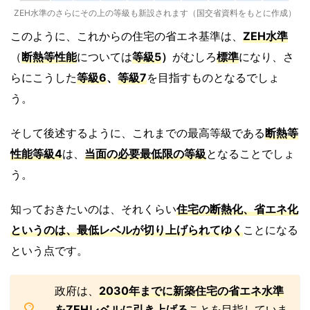
ZEH水準のさらにその上の等級も新設されます（国交省資料をもとに作成）
このように、これからの住宅の省エネ基準は、
ZEH水準
（
断熱等性能
については
等級5
）
がむしろ
標準
になり、さ
らにこうした
等級6
、
等級7
を目指すものとなるでしょ
う。
そして後述するように、これまでの最高等級である
断熱等
性能等級4
は、
当面の必要最低限の等級
となることでしょ
う。
知っておきたいのは、それくらい
住宅の断熱化
、省エネ化
というのは、最低レベルが切り上げられてゆく
ことになる
という点です。
政府は、
2030年までに新築住宅の省エネ水準
をZEHレベルに引き上げる
ことを目指していま