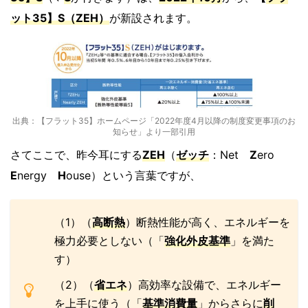
ット35】S（ZEH）
が新設されます。
出典：【フラット35】ホームページ「2022年度4月以降の制度変更事項のお
知らせ」より一部引用
さてここで、昨今耳にする
ZEH
（
ゼッチ
：Net
Z
ero
E
nergy
H
ouse）という言葉ですが、
（1）（
高断熱
）断熱性能が高く、エネルギーを
極力必要としない（「
強化外皮基準
」を満た
す）
（2）（
省エネ
）高効率な設備で、エネルギー
を上手に使う（「
基準消費量
」からさらに
削