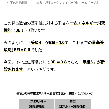
住宅の設備機器 （出典）JFEロックファイバー(株)ホームページより
この算出数値の基準値に対する割合を
一次エネルギー消費
性能
（
BEI
）と呼びます。
表のように、「
等級4
」が
BEI＝1.0
で、これまでの
最高等
級5
は
BEI＝0.9
でした。
今回、その上位等級として
BEI＝0.8
となる「
等級6
」
が新
設されます
、というお話です。