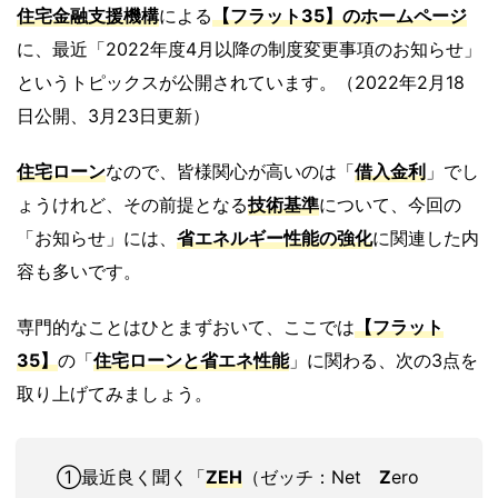
住宅金融支援機構
による
【フラット35】
のホームページ
に、最近「2022年度4月以降の制度変更事項のお知らせ」
というトピックスが公開されています。（2022年2月18
日公開、3月23日更新）
住宅ローン
なので、皆様関心が高いのは「
借入金利
」でし
ょうけれど、その前提となる
技術基準
について、今回の
「お知らせ」には、
省エネルギー性能の強化
に関連した内
容も多いです。
専門的なことはひとまずおいて、ここでは
【フラット
35】
の「
住宅ローンと省エネ性能
」に関わる、次の3点を
取り上げてみましょう。
①最近良く聞く「
ZEH
（ゼッチ：Net
Z
ero