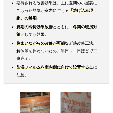
期待される改善効果は、主に夏期の小屋裏に
こもった熱気が室内に与える
「
焼け込み現
象
」の
解消
。
夏期の
冷房効果
改善
とともに、
冬期の
暖房対
策
としても効果。
住まいながらの改修
が可能
な断熱改修工法。
解体等を伴わないため、半日～１日ほどで工
事完了。
防湿フィルム
を
室内側に向けて
設置する
点に
注意。