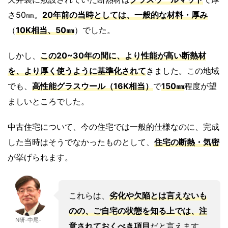
さ50㎜。
20年前の当時としては、一般的な材料・厚み
（
10K相当、50㎜
）でした。
しかし、
この20~30年の間に、より性能が高い断熱材
を、より厚く使うように基準化されて
きました。この地域
でも、
高性能グラスウール
（
16K
相当
）
で
150
㎜
程度が望
ましいところでした。
中古住宅について、今の住宅では一般的仕様なのに、完成
した当時はそうでなかったものとして、
住宅の断熱・気密
が挙げられます。
これらは、
劣化や欠陥とは言えない
も
のの、
ご自宅の状態
を知る上では、注
N研-中尾-
意されておくべき項目
だと言えます。