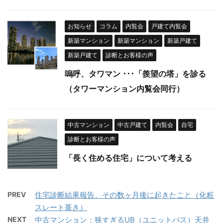
お知らせ
コラム
内覧会
戸建て内覧会
新築マンション
新築マンション
新築戸建て
新築戸建て
診断とお客様の声
嗚呼、タワマン ･･･「羨望の塔」を診る
（タワーマンション内覧会同行）
中古マンション
中古戸建て
内覧会
自宅
診断とお客様の声
「長く住める住宅」について考える
PREV
住宅診断結果報告、その数ヶ月後に起きたこと（化粧
スレート葺き）
NEXT
中古マンション：狭すぎるUB（ユニットバス）天井