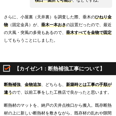
検口一箇所で可能か
、などですね。
さらに、小屋裏（天井裏）を調査した際、垂木の
ひねり金
物
（固定金具）が、
垂木一本おき
の設置だったので、最近
の大風・突風の多発もあるので、
垂木すべてを金物で固定
してもらうことにしました。
【カイゼン1：断熱補強工事について】
断熱補強
、
金物追加
、どちらも、
新築時とは
工事の手順
が
違う
ので、以前工事をした工務店で良かったと思います。
断熱材のマットを、納戸の天井点検口から搬入。既存断熱
材の上に新しい断熱材を敷きながら、既存材の乱れや隙間