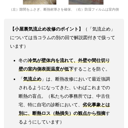
（左）隙間をふさぎ、断熱材厚さを確保、（右）防湿フィルムは室内側
【小屋裏気流止め改修のポイント】
（「気流止め」
については当コラムの別の回で解説図付きで扱って
います）
冬の
冷気が壁体内
を流れて、外壁や間仕切り
壁の
室内側表面温度が低下
することを防ぐ。
「
気流止め
」は、断熱改修において最近強調
されるようになってきた、いわばこれまでの
断熱の盲点。（私たちの事務所では、中古住
宅、特に自宅の診断において、
劣化事象とは
別に、
断熱ロス
（
熱損失
）の観点から指摘
す
るようにしています）