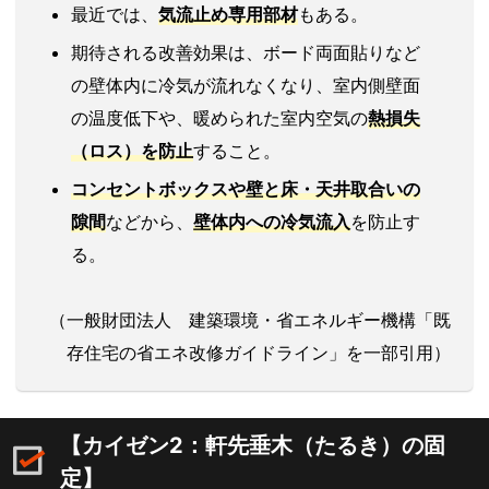
最近では、
気流止め専用部材
もある。
期待される改善効果は、ボード両面貼りなど
の壁体内に冷気が流れなくなり、室内側壁面
の温度低下や、暖められた室内空気の
熱損失
（ロス）を防止
すること。
コンセントボックスや壁と床・天井取合いの
隙間
などから、
壁体内への
冷気流入
を防止す
る。
（一般財団法人 建築環境・省エネルギー機構「既
存住宅の省エネ改修ガイドライン」を一部引用）
【カイゼン2：軒先垂木
（たるき）
の固
定】