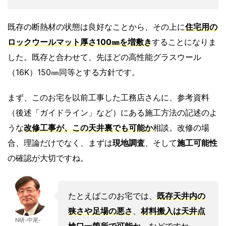
既存の断熱材の状態は良好なことから、その上に
住宅用の
ロックウールマット
厚さ
100
㎜
を増敷き
することになりま
した。既存と合わせて、先ほどの高性能グラスウール
（16K）150㎜同等とする方針です。
まず、このお宅を以前工事した工務店さんに、参考資料
（後述「ガイドライン」など）にある施工方法の記述のよ
うな
改修工事が、この天井裏でも可能か
相談。改修の場
合、理論だけでなく、まずは
現地調査
、そして
施工可能性
の確認が大切ですね。
たとえばこのお宅では、
既存天井内の
狭さや足場の悪さ
、
材料搬入は天井点
N研-中尾-