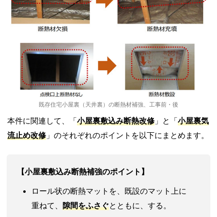
既存住宅小屋裏（天井裏）の断熱材補強、工事前・後
本件に関連して、「
小屋裏敷込み断熱改修
」と「
小屋裏気
流止め改修
」のそれぞれのポイントを以下にまとめます。
【小屋裏敷込み断熱補強のポイント】
ロール状の断熱マットを、既設のマット上に
重ねて、
隙間をふさぐ
とともに、する。