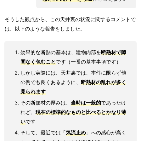
そうした観点から、この天井裏の状況に関するコメントで
は、以下のような報告をしました。
効果的な断熱の基本は、建物内部を
断熱材で隙
間なく包むこと
です（一番の基本事項です）
しかし実際には、天井裏では、本件に限らず他
の例でも良くあるように、
断熱材の乱れ
が多く
見られます
その断熱材の厚みは、
当時は一般的
であったけ
れど、
現在の標準的なものと比べるとかなり
薄
い
です
そして、最近では「
気流止め
」への感心が高く