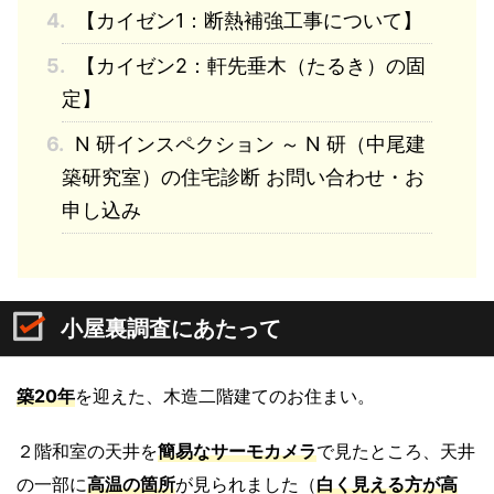
4.
【カイゼン1：断熱補強工事について】
5.
【カイゼン2：軒先垂木（たるき）の固
定】
6.
N 研インスペクション ～ N 研（中尾建
築研究室）の住宅診断 お問い合わせ・お
申し込み
小屋裏調査にあたって
築20年
を迎えた、木造二階建てのお住まい。
２階和室の天井を
簡易なサーモカメラ
で見たところ、天井
の一部に
高温の箇所
が見られました（
白く見える方が高