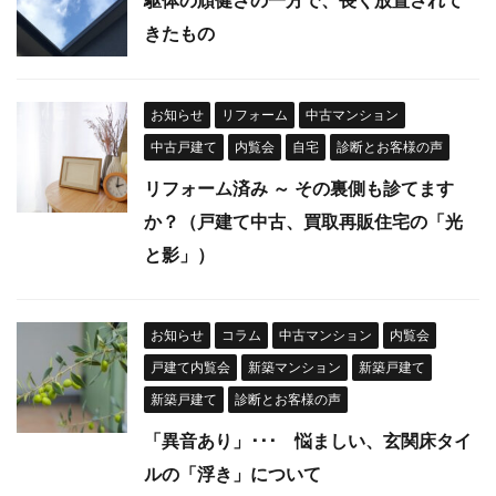
きたもの
お知らせ
リフォーム
中古マンション
中古戸建て
内覧会
自宅
診断とお客様の声
リフォーム済み ～ その裏側も診てます
か？（戸建て中古、買取再販住宅の「光
と影」）
お知らせ
コラム
中古マンション
内覧会
戸建て内覧会
新築マンション
新築戸建て
新築戸建て
診断とお客様の声
「異音あり」･･･ 悩ましい、玄関床タイ
ルの「浮き」について