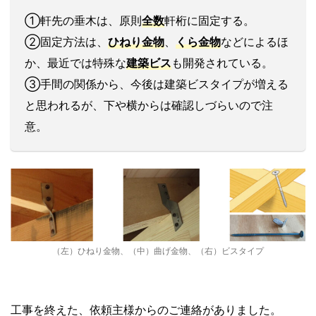
➀軒先の垂木は、原則
全数
軒桁に固定する。
②固定方法は、
ひねり金物
、
くら金物
などによるほ
か、最近では特殊な
建築ビス
も開発されている。
③手間の関係から、今後は建築ビスタイプが増える
と思われるが、下や横からは確認しづらいので注
意。
（左）ひねり金物、（中）曲げ金物、（右）ビスタイプ
工事を終えた、依頼主様からのご連絡がありました。