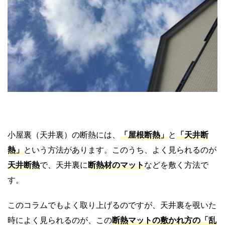
小屋裏（天井裏）の断熱には、
「
屋根断熱
」
と
「
天井断
熱
」
という方法があります。このうち、よく見られるのが
天井断熱
で、天井裏に
断熱材のマット
などを敷く方法で
す。
このコラムでもよく取り上げるのですが、天井裏を覗いた
時によく見られるのが、この
断熱マットの
敷かれ方の
「
乱