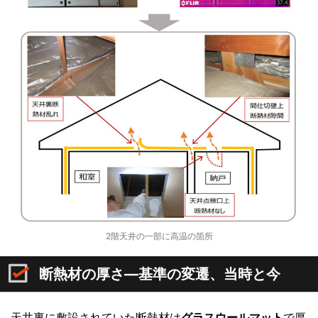
2階天井の一部に高温の箇所
断熱材の厚さ―基準の変遷、当時と今
天井裏に敷設されていた断熱材は
グラスウールマット
で厚