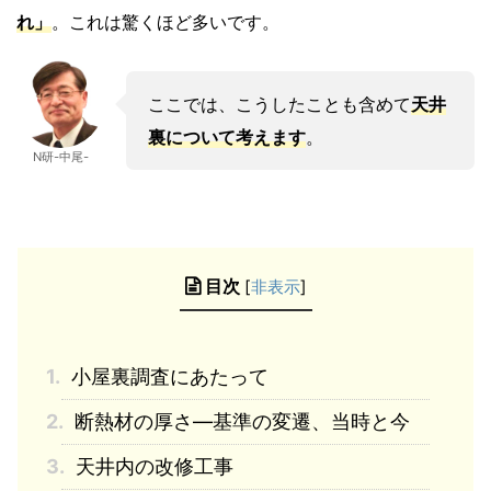
れ
」
。これは驚くほど多いです。
ここでは、こうしたことも含めて
天井
裏について考えます
。
N研-中尾-
目次
[
非表示
]
1.
小屋裏調査にあたって
2.
断熱材の厚さ―基準の変遷、当時と今
3.
天井内の改修工事