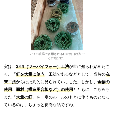
2×4の現場で多用される釘の例（種類ご
とに色分け）
実は、
2
×4（ツーバイフォー）工法
が世に知られ始めたこ
ろ、「
釘を大量に使う
」工法であるなどとして、当時の
在
来工法
からは批判的に見られていました。しかし、
金物の
使用
、
面材（構造用合板など）の使用
とともに、こちらも
また「
大量の釘
」を一定のルールのもとに使うものとなっ
ているのは、ちょっと皮肉な話ですね。