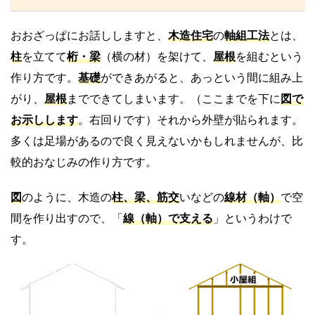
おおざっぱにお話ししますと、
木造住宅
の
軸組工法
とは、
柱
を立てて
桁・梁
（横の材）を架けて、
屋根
を組むという
作り方です。
基礎
ができあがると、あっという間に組み上
がり、
屋根
までできてしまいます。（ここまでを下に
図で
お示しします
。右回りです）それから外壁が貼られます。
多くは足場があるので良く見えないかもしれませんが、比
較的おなじみの作り方です。
図
のように、木造の
柱、梁、筋交
いなどの
線材（軸）
で空
間を作り出すので、「
線（軸）で支える
」というわけで
す。