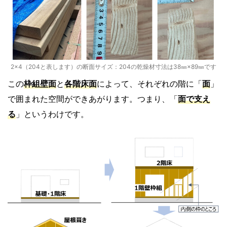
2×4（204と表します）の断面サイズ：204の乾燥材寸法は38㎜×89㎜です
この
枠組壁面
と
各階床面
によって、それぞれの階に「
面
」
で囲まれた空間ができあがります。つまり、「
面で支え
る
」というわけです。