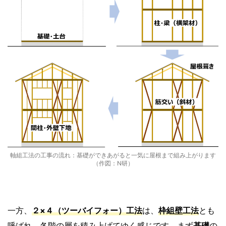
軸組工法の工事の流れ：基礎ができあがると一気に屋根まで組み上がります
（作図：N研）
一方、
２×４
（ツーバイフォー）
工法
は、
枠組壁工法
とも
呼ばれ、各階の層を積み上げてゆく感じです。まず
基礎
の