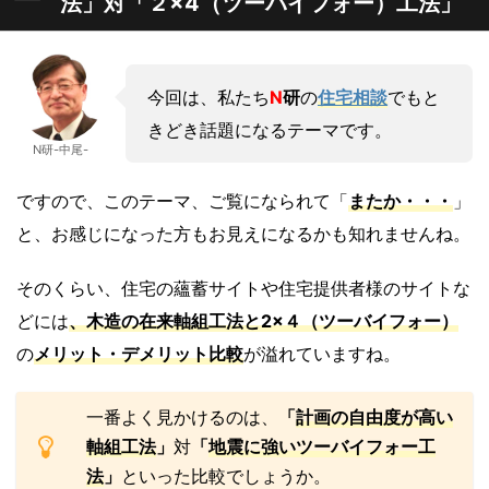
法」対「２×4（ツーバイフォー）工法」
今回は、私たち
N
研
の
住宅相談
でもと
きどき話題になるテーマです。
N研-中尾-
ですので、このテーマ、ご覧になられて「
またか・・・
」
と、お感じになった方もお見えになるかも知れませんね。
そのくらい、住宅の蘊蓄サイトや住宅提供者様のサイトな
どには
、木造の
在来軸組工法
と
2×４（ツーバイフォー）
の
メリット・デメリット比較
が溢れていますね。
一番よく見かけるのは、
「
計画の自由度が高い
軸組工法
」
対
「
地震に強いツーバイフォー工
法
」
といった比較でしょうか。