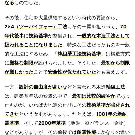
なる
ものでした。
その後、住宅を大量供給するという時代の要請から、
2×4
（ツーバイフォー）
工法
もその一翼を担うべく、
70
年代後半
に
技術基準
が整備され、
一般的な木造工法として
扱われることになりました
。特殊な工法だったものを一般
的な工法にするため、「
枠組壁工法技術基準
」は構造方式
に
厳格な制限
が設けられました。そうした、
最初から
制限
が厳しかった
ことで
安全性が保たれていた
とも言えます。
一方、
設計の自由度が高い
などと言われる木造
軸組工法
は、建築基準法の変遷の中で、
最初は比較的緩やか
であっ
たものが、いわば大地震のたびにその
技術基準が強化
され
てきた
という歴史があります。たとえば、
1981年の新耐
震基準
、そして
2000年基準
（地盤、壁バランス、金物）
などがありますが、その前後では
耐震性能
にかなりの違い