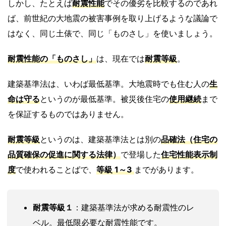
しかし、たとえば
耐震性能
でその優劣を比較するのであれ
ば、前世紀の大地震の被害事例を取り上げるような議論で
はなく、同じ土俵で、同じ「ものさし」を使いましょう。
耐震性能の「ものさし」
は、現在では
耐震等級
。
建築基準法は、いわば最低基準。大地震時でも住む人の
生
命は守る
というのが最低基準。被災後住宅の
使用継続
まで
を保証するものではありません。
耐震等級
というのは、建築基準法とは別の
品確法
（住宅の
品質確保の促進に関する法律）
で登場した
住宅性能表示制
度
で使われることばで、
等級 1～3
までがあります。
耐震等級１
：建築基準法が求める耐震性のレ
ベル。最低限必要な耐震性能です。