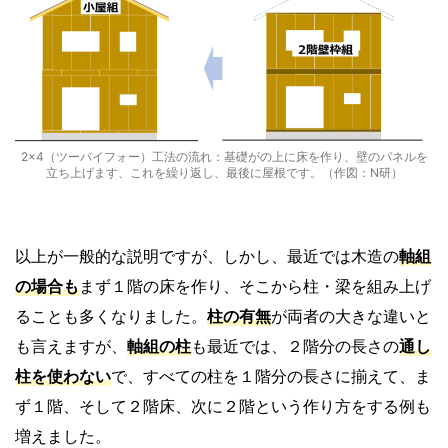
2×4（ツーバイフォー）工法の流れ：基礎がの上に床を作り、壁のパネルを
立ち上げます、これを繰り返し、最後に屋根です。（作図：N研）
以上が一般的な説明ですが、しかし、最近では木造の
軸組
の場合も
まず１階の床を作り、そこから柱・梁を組み上げ
ることも多くなりました。
柱の有無
が両者の大きな違いと
も言えますが、
軸組
の柱
も最近では、２階分の長さの
通し
柱
を使わない
で、すべての柱を１階分の長さに揃えて、ま
ず１階、そして２階床、次に２階という作り方をする例も
増えました。