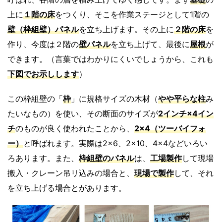
上に
１階の床
をつくり、そこを作業ステージとして1階の
壁（枠組壁）パネル
を立ち上げます。その上に
２階の床
を
作り、今度は２階の
壁パネル
を立ち上げて、最後に
屋根
が
できます。（言葉ではわかりにくいでしょうから、これも
下図
でお示しします
）
この枠組壁の「
枠
」に規格サイズの木材（
やや平らな柱
み
たいなもの）を使い、その断面のサイズが
2インチ×4イン
チ
のものが良く使われたことから、
2×4（ツーバイフォ
ー）
と呼ばれます。実際は2×6、2×10、4×4などいろい
ろあります。また、
枠組壁のパネル
は、
工場製作
して現場
搬入・クレーン吊リ込みの場合と、
現場で製作
して、それ
を立ち上げる場合とがあります。