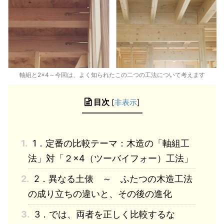
軸組と2×4～今回は、よく知られたこの二つの工法について考えます
目次
[
非表示
]
1.
1．定番の比較テーマ：木造の「軸組工
法」対「２×4（ツーバイフォー）工法」
2.
2．異なる土俵 ～ ふたつの木造工法
の成り立ちの違いと、その後の進化
3.
3．では、両者を正しく比較するな