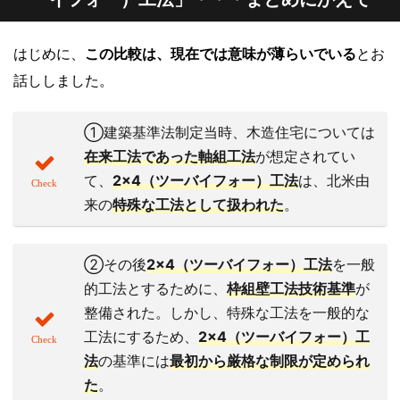
はじめに、
この比較は、現在では意味が薄らいでいる
とお
話ししました。
①建築基準法制定当時、木造住宅については
在来工法
であった軸組工法
が想定されてい
て、
2×4（ツーバイフォー）工法
は、北米由
来の
特殊な工法
として扱われた
。
②その後
2
×
4（ツーバイフォー）工法
を一般
的工法とするために、
枠組壁工法技術基準
が
整備された。しかし、特殊な工法を一般的な
工法にするため、
2×
4（ツーバイフォー）工
法
の基準には
最初から
厳格な制限
が定められ
た
。