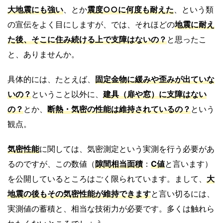
大地震にも強い
、とか
震度○○に何度も耐えた
、という類
の宣伝をよく目にしますが、では、それほどの
地震に耐え
た後、そこに住み続ける上で支障はないの？
と思ったこ
と、ありませんか。
具体的には、たとえば、
固定金物に緩みや歪みが出ていな
いの？
ということ以外に、
建具（扉や窓）に支障はない
の？
とか、
断熱・気密の性能は維持されているの？
という
観点。
気密性能
に関しては、気密測定という実測を行う必要があ
るのですが、この数値（
隙間相当面積
：
C値
と言います）
を公開しているところはごく限られています。まして、
大
地震の後もその気密性能が維持できます
と言い切るには、
実測値の蓄積と、相当な技術力が必要です。多くは触れら