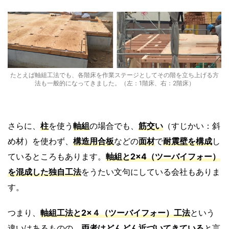
たとえば軸組工法でも、各階床を作業ステージとしてその階を立ち上げる方
法も一般的になってきました。（左：1階床、右：2階床）
さらに、
柱
を使う
軸組
の場合でも、
筋交い
（すじかい：斜
め材）を使わず、
構造用合板
などの
面材
で
耐震壁
を構成
し
ているところもあります。
軸組と2×4（ツーバイフォー）
を混成した独自工法
をうたい文句にしている会社もありま
す。
つまり、
軸組工法
と
2×４（ツーバイフォー）工法
という
違いはあるものの、
両者はどんどん近づいてきている
と言