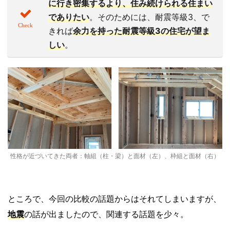
に行き密集するより、
住み続けられる住まい
でありたい
。そのためには、耐震等級3、で
きれば
余力を持った耐震等級3
の住宅が望ま
しい
。
性格が近づいてきた両者：軸組（柱・梁）と面材（左）、枠組と面材（右）
ところで、今回の比較の話題からはそれてしまいますが、
地震
の話が出ましたので、関連する話題を少々。