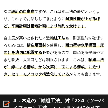
次に
設計の自由度
ですが、これは両工法の優劣というよ
り、これまでお話ししてきたように
耐震性能が上がるほ
ど、
平面計画は構造計画により制約を受けます
。
自由度が高いとされた木造
軸組工法
も、耐震性能を確保す
るためには、
構造用面材
を使用し、
耐力壁や水平構面（床
面）を適切に配置する
必要があるので、凹凸ある平面や大
きな吹抜、大開口などは制限されます。これは、
軸
組工法
が「
線による構成
」から次第に「
面による構成
」に近づ
き、
セミ・モノコック構造化
している
からとも言えます。
4．木造の「軸組工法」対「2×4（ツーバ
イフォー）工法」・・・まとめにかえて