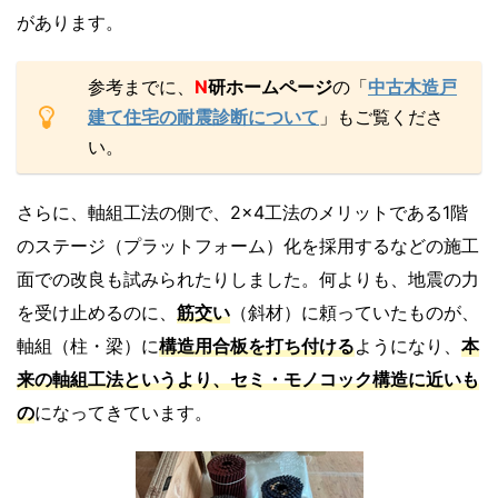
があります。
参考までに、
N
研ホームページ
の「
中古木造戸
建て住宅の耐震診断について
」もご覧くださ
い。
さらに、軸組工法の側で、2×4工法のメリットである1階
のステージ（プラットフォーム）化を採用するなどの施工
面での改良も試みられたりしました。何よりも、地震の力
を受け止めるのに、
筋交い
（斜材）に頼っていたものが、
軸組（柱・梁）に
構造用合板を打ち付ける
ようになり、
本
来の軸組工法というより、セミ・モノコック構造に近いも
の
になってきています。