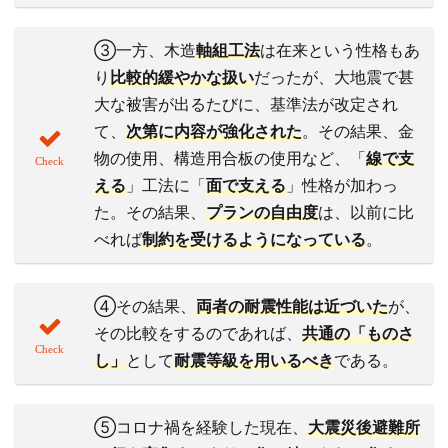
③一方、木造
軸組工法
は在来という性格もあ
り
比較的緩やかな扱い
だったが、大地震で甚
大な被害が出るたびに、基準法が改定され
て、
次第に内容が強化
された
。その結果、金
物の使用、構造用合板の使用など、「
線で支
える
」工法に「
面で支える
」性格が加わっ
た。その結果、
プランの自由度
は、以前に比
べれば
制約を受ける
ようになっている
。
④その結果、
両者の耐震性能は近づいた
が、
その比較をするのであれば、
共通の「ものさ
し」
として
耐震等級
を用いるべき
である。
⑤コロナ禍を経験した現在、
大震災後避難所