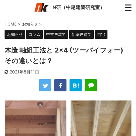
N研（中尾建築研究室）
HOME
>
お知らせ
>
お知らせ
コラム
中古戸建て
新築戸建て
自宅
木造 軸組工法と 2×4 (ツーバイフォー)
その違いとは？
2021年8月11日