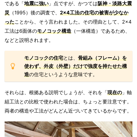
である「
地震に強い
」点ですが、かつては
阪神・淡路大震
災
（1995）後の調査で、
2×4工法の住宅の被害が少なか
った
ことから、そう言われました。その理由として、2×4
工法は6面体の
モノコック構造
（一体構造）であるため、
などと説明されます。
モノコックの住宅
とは、
骨組み（フレーム）を
使わず、外皮（外壁）だけで強度を持たせた構
造
の住宅というような意味です。
それらは、根拠ある説明でしょうが、それを「
現在の
」軸
組工法との比較で使われた場合は、ちょっと要注意です。
両者の構造や工法がどんどん近づいてきているからです。