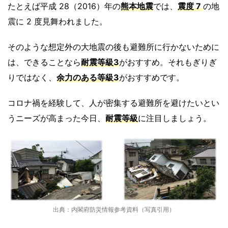
たとえば平成 28（2016）年の
熊本地震
では、
震度 7
の地
震に 2 度見舞われました。
そのような想定外の大地震の後も避難所に行かないために
は、できることなら
耐震等級3
がおすすめ。それもぎりぎ
りではなく、
余力のある等級3
がおすすめです。
コロナ禍を経験して、人が密集する避難所を避けたいとい
うニーズが高まった今日、
耐震等級
に注目しましょう。
出典：内閣府防災情報参考資料（写真引用）