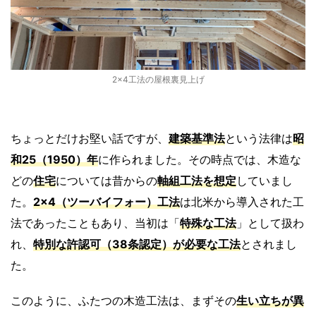
2×4工法の屋根裏見上げ
ちょっとだけお堅い話ですが、
建築基準法
という法律は
昭
和25（1950）年
に作られました。その時点では、木造な
どの
住宅
については昔からの
軸組工法を想定
していまし
た。
2×4（ツーバイフォー）工法
は北米から導入された工
法であったこともあり、当初は「
特殊な工法
」として扱わ
れ、
特別な許認可（38条認定）が必要な工法
とされまし
た。
このように、ふたつの木造工法は、まずその
生い立ちが異